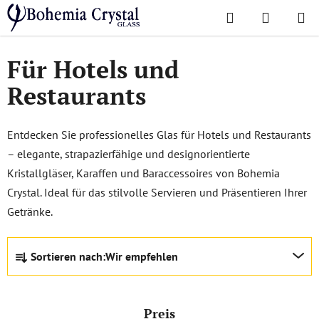
Zum
Suchen
WAREN
Inhalt
Startseite
/
Lieblingskollektionen
/
Für Hotels und Restaurants
springen
Für Hotels und
Restaurants
Entdecken Sie professionelles Glas für Hotels und Restaurants
– elegante, strapazierfähige und designorientierte
Kristallgläser, Karaffen und Baraccessoires von Bohemia
Crystal. Ideal für das stilvolle Servieren und Präsentieren Ihrer
Getränke.
P
Sortieren nach:
Wir empfehlen
r
o
d
Preis