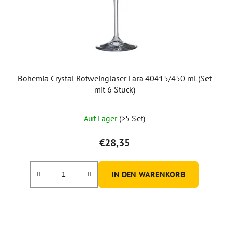
r
P
r
o
d
u
Bohemia Crystal Rotweingläser Lara 40415/450 ml (Set
k
mit 6 Stück)
t
e
Auf Lager
(>5 Set)
€28,35
IN DEN WARENKORB