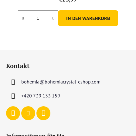
IN DEN WARENKORB
F
u
Kontakt
ß
z
bohemia
@
bohemiacrystal-eshop.com
e
i
+420 739 133 159
l
e
Informationen für Sie