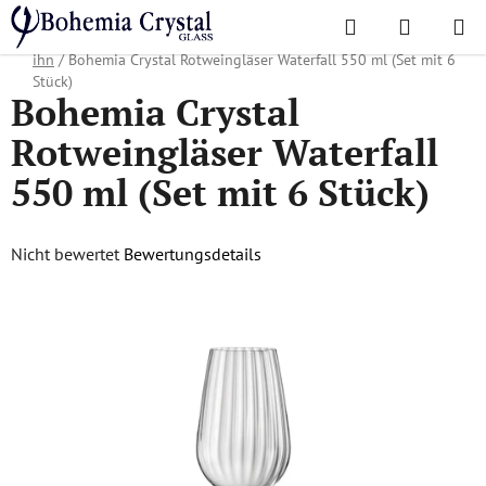
Zum
Suchen
WAREN
Inhalt
Startseite
/
Lieblingskollektionen
/
Weihnachtsangebot
/
Geschenke für
springen
ihn
/
Bohemia Crystal Rotweingläser Waterfall 550 ml (Set mit 6
Stück)
Bohemia Crystal
Rotweingläser Waterfall
550 ml (Set mit 6 Stück)
Die
Nicht bewertet
Bewertungsdetails
durchschnittliche
Produktbewertung
ist
0,0
von
5
Sternen.