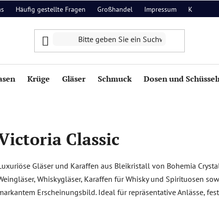
as
Häufig gestellte Fragen
Großhandel
Impressum
Kontakt
asen
Krüge
Gläser
Schmuck
Dosen und Schüssel
Victoria Classic
Luxuriöse Gläser und Karaffen aus Bleikristall von Bohemia Crystal.
Weingläser, Whiskygläser, Karaffen für Whisky und Spirituosen so
markantem Erscheinungsbild. Ideal für repräsentative Anlässe, fes