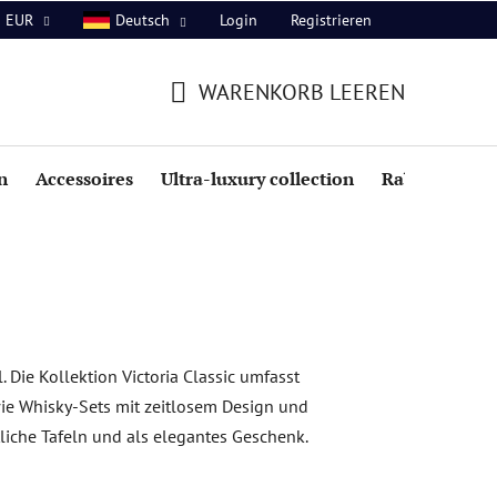
Login
Registrieren
EUR
Deutsch
WARENKORB LEEREN
WARENKORB
n
Accessoires
Ultra-luxury collection
Rabatte
 Die Kollektion Victoria Classic umfasst
wie Whisky-Sets mit zeitlosem Design und
tliche Tafeln und als elegantes Geschenk.
P