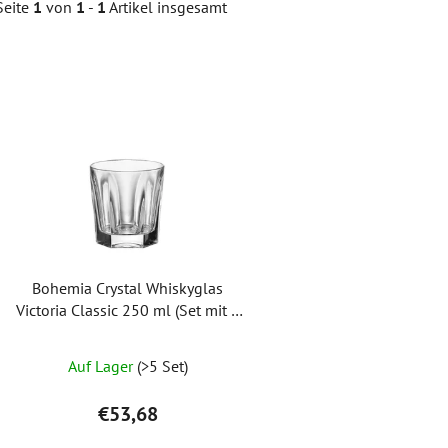
Seite
1
von
1
-
1
Artikel insgesamt
L
i
s
t
e
d
e
r
Bohemia Crystal Whiskyglas
P
Victoria Classic 250 ml (Set mit 6
r
Stück)
o
Die
Auf Lager
(>5 Set)
d
durchschnittliche
u
Produktbewertung
€53,68
k
ist