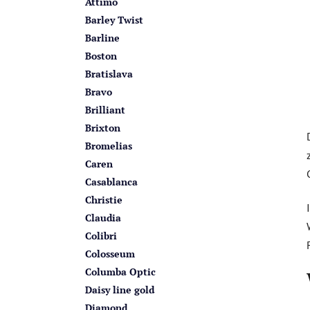
Attimo
Barley Twist
Barline
Boston
Bratislava
Bravo
Brilliant
Brixton
Bromelias
Caren
Casablanca
Christie
Claudia
Colibri
Colosseum
Columba Optic
Daisy line gold
Diamond