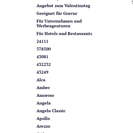
n
i
Angebot zum Valentinstag
s
Geeignet für Gravur
t
Für Unternehmen und
Werbeagenturen
e
Für Hotels und Restaurants
24111
378500
43081
432232
43249
Alca
Amber
Amoroso
Angela
Angela Classic
Apollo
Arezzo