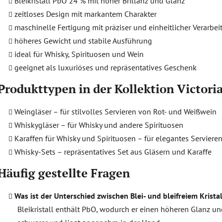
Bleikristall PbO 24 % mit hoher Brillanz und Glanz
d
zeitloses Design mit markantem Charakter
e
maschinelle Fertigung mit präziser und einheitlicher Verarbe
r
höheres Gewicht und stabile Ausführung
L
i
ideal für Whisky, Spirituosen und Wein
s
geeignet als luxuriöses und repräsentatives Geschenk
t
e
Produkttypen in der Kollektion Victoria
Weingläser – für stilvolles Servieren von Rot- und Weißwein
Whiskygläser – für Whisky und andere Spirituosen
Karaffen für Whisky und Spirituosen – für elegantes Servier
Whisky-Sets – repräsentatives Set aus Gläsern und Karaffe
Häufig gestellte Fragen
Was ist der Unterschied zwischen Blei- und bleifreiem Kristal
Bleikristall enthält PbO, wodurch er einen höheren Glanz und