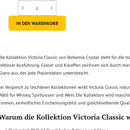
t
5,0
e
von
5
IN DEN WARENKORB
Sternen.
S
t
Die Kollektion Victoria Classic von Bohemia Crystal steht für die t
e
u
zeitloser Ausführung. Gläser und Karaffen zeichnen sich durch mar
e
Glanz aus, der jede Präsentation unterstreicht.
r
e
Im Vergleich zu leichteren Kollektionen wirkt Victoria Classic robu
l
Wahl für Whisky, Spirituosen und Wein. Die Kollektion wird maschine
e
Formen, einheitliches Erscheinungsbild und gleichbleibende Quali
m
e
Warum die Kollektion Victoria Classic 
n
t
e