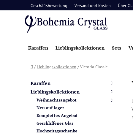
Zum
Geschäftsbewertung
Versand und Kosten
Über Gl
Inhalt
springen
Karaffen
Lieblingskollektionen
Sets
V
Startseite
/
Lieblingskollektionen
/
Victoria Classic
S
K
Kategorien
a
e
überspringen
Karaffen
t
i
Lieblingskollektionen
e
t
Weihnachtsangebot
g
e
o
Neu auf lager
n
r
Komplettes Angebot
i
l
Geschliffenes Glas
e
e
Hochzeitsgeschenke