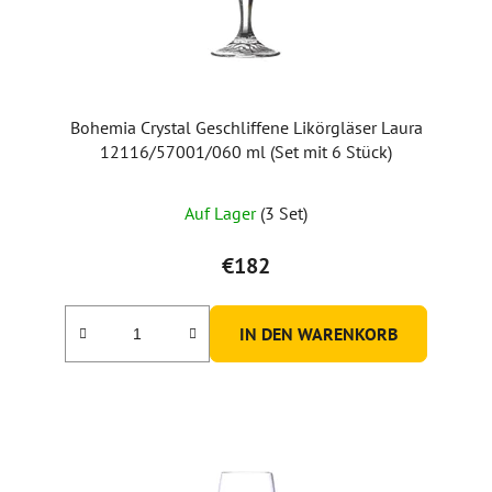
P
r
o
d
u
Bohemia Crystal Geschliffene Likörgläser Laura
k
12116/57001/060 ml (Set mit 6 Stück)
t
e
Auf Lager
(3 Set)
€182
IN DEN WARENKORB