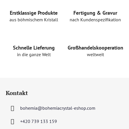
u
e
r
Erstklassige Produkte
Fertigung & Gravur
e
aus böhmischem Kristall
nach Kundenspezifikation
l
e
m
e
Schnelle Lieferung
Großhandelskooperation
n
in die ganze Welt
weltweit
t
e
d
e
F
r
u
L
Kontakt
ß
i
s
z
t
bohemia
@
bohemiacrystal-eshop.com
e
e
i
+420 739 133 159
l