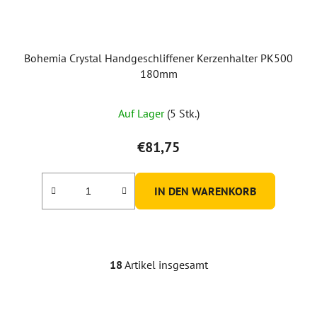
Bohemia Crystal Handgeschliffener Kerzenhalter PK500
180mm
Auf Lager
(5 Stk.)
€81,75
IN DEN WARENKORB
18
Artikel insgesamt
S
t
e