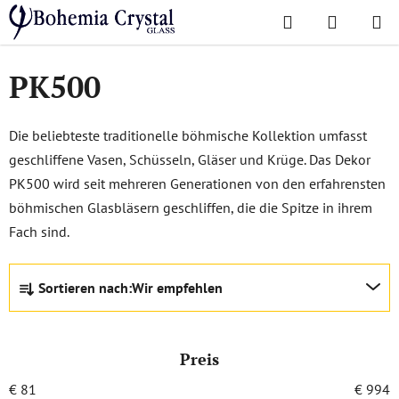
Zum
Suchen
WAREN
Inhalt
Startseite
/
Lieblingskollektionen
/
PK500
springen
PK500
Die beliebteste traditionelle böhmische Kollektion umfasst
geschliffene Vasen, Schüsseln, Gläser und Krüge. Das Dekor
PK500 wird seit mehreren Generationen von den erfahrensten
böhmischen Glasbläsern geschliffen, die die Spitze in ihrem
Fach sind.
P
Sortieren nach:
Wir empfehlen
r
o
d
Preis
u
k
€
81
€
994