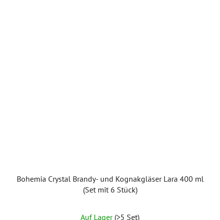
Sternen.
Bohemia Crystal Brandy- und Kognakgläser Lara 400 ml
(Set mit 6 Stück)
Auf Lager
(>5 Set)