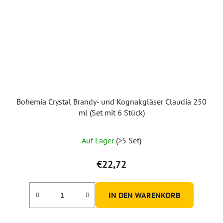
Bohemia Crystal Brandy- und Kognakgläser Claudia 250
ml (Set mit 6 Stück)
Die
Auf Lager
(>5 Set)
durchschnittliche
Produktbewertung
€22,72
ist
5,0
IN DEN WARENKORB
von
5