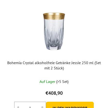
t
e
d
e
r
P
r
o
d
u
Bohemia Crystal alkoholfreie Getränke Jessie 250 ml (Set
k
mit 2 Stück)
t
e
Auf Lager
(>5 Set)
€408,90
IN DEN WARENKORB