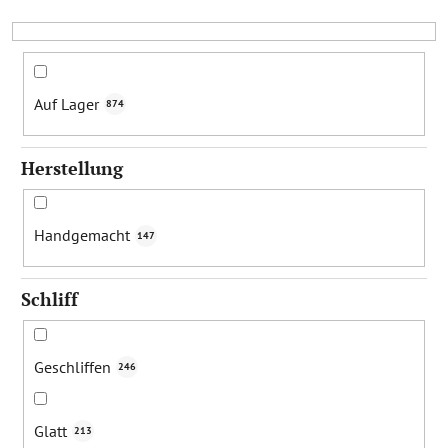
o
r
t
i
Auf Lager
874
e
r
Herstellung
u
n
g
Handgemacht
147
Schliff
Geschliffen
246
Glatt
213