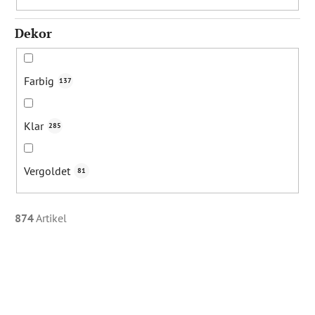
Dekor
Farbig
137
Klar
285
Vergoldet
81
874
Artikel
L
i
s