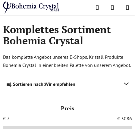
Zum
Suchen
WAREN
Inhalt
Startseite
/
Lieblingskollektionen
/
Komplettes Angebot
springen
Komplettes Sortiment
Bohemia Crystal
Das komplette Angebot unseres E-Shops. Kristall Produkte
Bohemia Crystal in einer breiten Palette von unserem Angebot.
P
Sortieren nach:
Wir empfehlen
r
o
d
Preis
u
k
€
7
€
3086
t
s