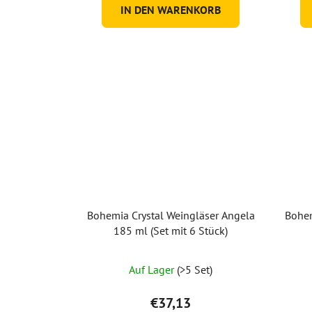
IN DEN WARENKORB
Bohemia Crystal Weingläser Angela
Bohem
185 ml (Set mit 6 Stück)
Die
Auf Lager
(>5 Set)
durchschnittliche
Produktbewertung
€37,13