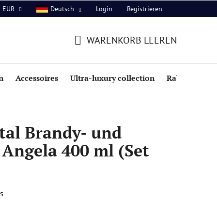
Login
Registrieren
EUR
Deutsch
WARENKORB LEEREN
WARENKORB
n
Accessoires
Ultra-luxury collection
Rabatte
tal Brandy- und
Angela 400 ml (Set
s