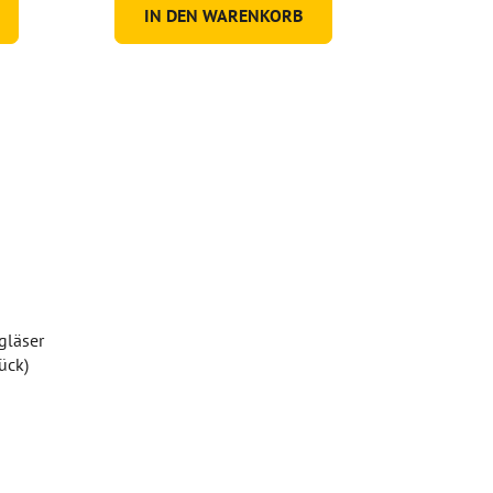
IN DEN WARENKORB
gläser
ück)