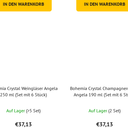
IN DEN WARENKORB
IN DEN WARENKORB
Sternen.
ia Crystal Weingläser Angela
Bohemia Crystal Champagner
250 ml (Set mit 6 Stück)
Angela 190 ml (Set mit 6 St
Auf Lager
(>5 Set)
Auf Lager
(2 Set)
€37,13
€37,13