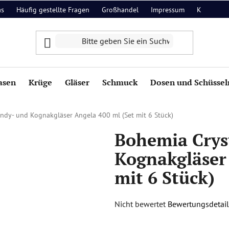
as
Häufig gestellte Fragen
Großhandel
Impressum
Kontakt
asen
Krüge
Gläser
Schmuck
Dosen und Schüssel
ndy- und Kognakgläser Angela 400 ml (Set mit 6 Stück)
Bohemia Crys
Kognakgläser 
mit 6 Stück)
Die
Nicht bewertet
Bewertungsdetail
durchschnittliche