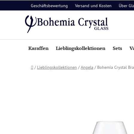
Zum
Geschäftsbewertung
Versand und Kosten
Über Gl
Inhalt
springen
Karaffen
Lieblingskollektionen
Sets
V
Startseite
/
Lieblingskollektionen
/
Angela
/
Bohemia Crystal Bra