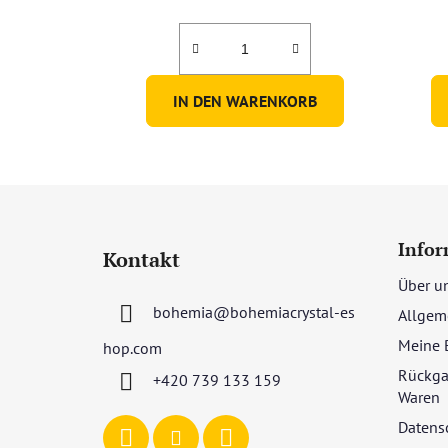
ist
5,0
von
5
IN DEN WARENKORB
Sternen.
F
u
Infor
Kontakt
ß
Über u
z
bohemia
@
bohemiacrystal-es
Allgem
e
i
Meine 
hop.com
l
Rückga
+420 739 133 159
e
Waren
Datens