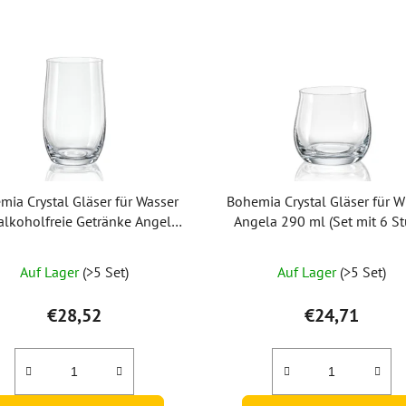
mia Crystal Gläser für Wasser
Bohemia Crystal Gläser für W
alkoholfreie Getränke Angela
Angela 290 ml (Set mit 6 St
380 ml (Set mit 6 Stück)
Die
Auf Lager
(>5 Set)
Auf Lager
(>5 Set)
durchschnittliche
Produktbewertung
€28,52
€24,71
ist
5,0
von
5