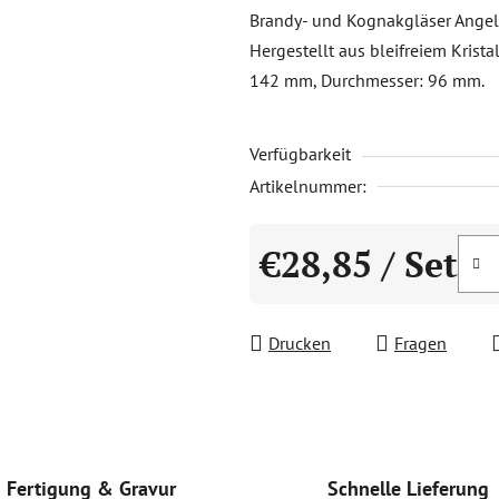
Produktbewertung
Brandy- und Kognakgläser Angela
ist
Hergestellt aus bleifreiem Krist
0,0
142 mm, Durchmesser: 96 mm.
von
5
Verfügbarkeit
Sternen.
Artikelnummer:
€28,85
/ Set
Verkaufspreis:
Drucken
Fragen
Schnelle Lieferung
Fertigung & Gravur