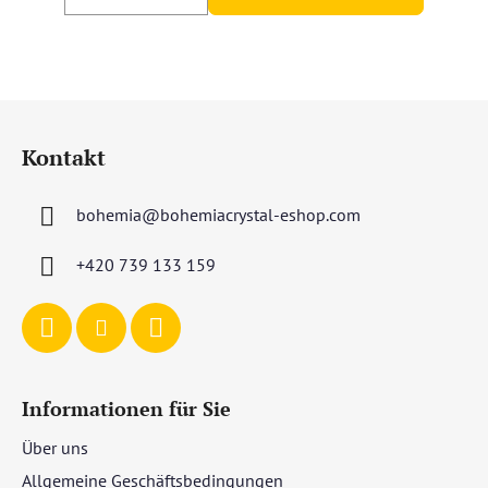
F
u
Kontakt
ß
z
bohemia
@
bohemiacrystal-eshop.com
e
i
+420 739 133 159
l
e
Informationen für Sie
Über uns
Allgemeine Geschäftsbedingungen