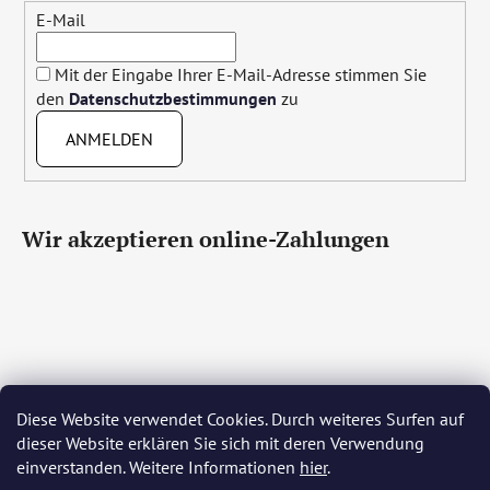
E-Mail
Mit der Eingabe Ihrer E-Mail-Adresse stimmen Sie
den
Datenschutzbestimmungen
zu
ANMELDEN
Wir akzeptieren online-Zahlungen
Diese Website verwendet Cookies. Durch weiteres Surfen auf
Čeština
Slovenčina
English
Deutsch
Magyar
dieser Website erklären Sie sich mit deren Verwendung
Język polski
Română
Italiano
Español
Français
einverstanden. Weitere Informationen
hier
.
Português
Български
Hrvatski
Slovenščina
Srpski