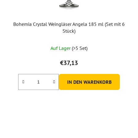
Bohemia Crystal Weingläser Angela 185 ml (Set mit 6
Stück)
Die
Auf Lager
(>5 Set)
durchschnittliche
Produktbewertung
€37,13
ist
5,0
IN DEN WARENKORB
von
5
Sternen.