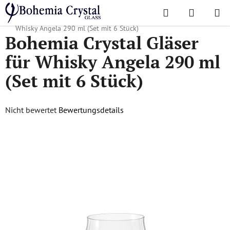
Zum
Suchen
WAREN
Inhalt
Startseite
/
Lieblingskollektionen
/
Angela
/
Bohemia Crystal Gläser für
springen
Whisky Angela 290 ml (Set mit 6 Stück)
Bohemia Crystal Gläser
für Whisky Angela 290 ml
(Set mit 6 Stück)
Die
Nicht bewertet
Bewertungsdetails
durchschnittliche
Produktbewertung
ist
0,0
von
5
Sternen.