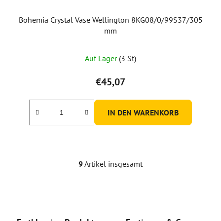
Bohemia Crystal Vase Wellington 8KG08/0/99S37/305
mm
Auf Lager
(3 St)
€45,07
IN DEN WARENKORB
9
Artikel insgesamt
S
t
e
u
e