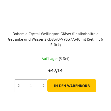
Bohemia Crystal Wellington Gläser für alkoholfreie
Getränke und Wasser 2KD83/0/99S37/340 ml (Set mit 6
Stück)
Die
Auf Lager
(3 Set)
durchschnittliche
Produktbewertung
€47,14
ist
5,0
IN DEN WARENKORB
von
5
Sternen.