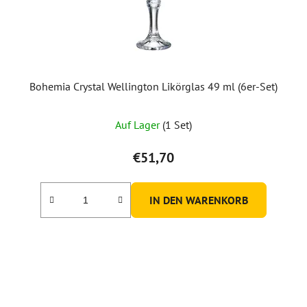
P
r
o
d
u
Bohemia Crystal Wellington Likörglas 49 ml (6er-Set)
k
Die
t
Auf Lager
(1 Set)
durchschnittliche
e
Produktbewertung
€51,70
ist
5,0
IN DEN WARENKORB
von
5
Sternen.