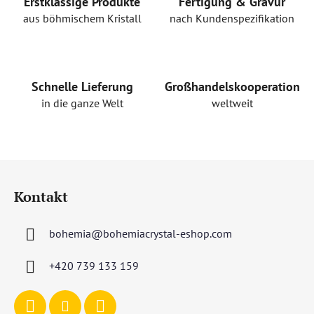
r
Erstklassige Produkte
Fertigung & Gravur
e
aus böhmischem Kristall
nach Kundenspezifikation
l
e
m
e
Schnelle Lieferung
Großhandelskooperation
n
in die ganze Welt
weltweit
t
e
d
e
F
r
u
L
Kontakt
ß
i
s
z
t
bohemia
@
bohemiacrystal-eshop.com
e
e
i
+420 739 133 159
l
e