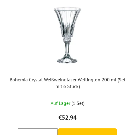
Bohemia Crystal Weißweingläser Wellington 200 ml (Set
mit 6 Stück)
Die
Auf Lager
(1 Set)
durchschnittliche
Produktbewertung
€52,94
ist
5,0