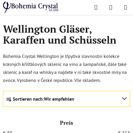
Zum
Suchen
WAREN
Inhalt
Startseite
/
Lieblingskollektionen
/
Wellington
springen
Wellington Gläser,
Karaffen und Schüsseln
Bohemia Crystal Wellington je třpytivá slavnostní kolekce
krásných křišťálových sklenic na víno a šampaňské, dále také
sklenic a karaf na whisky a najdete v ní také skvostné mísy na
ovoce. Vyrobeno v České republice. Vše skladem.
P
Sortieren nach:
Wir empfehlen
r
o
d
Preis
u
k
€
39
€
114