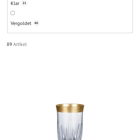
Klar
21
Vergoldet
40
89
Artikel
L
i
s
t
e
d
e
r
P