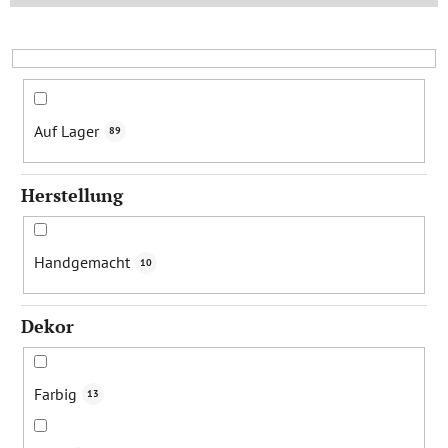
s
o
r
t
i
Auf Lager
89
e
r
Herstellung
u
n
g
Handgemacht
10
Dekor
Farbig
13