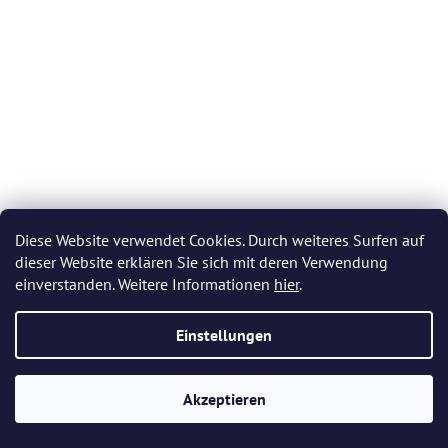
Diese Website verwendet Cookies. Durch weiteres Surfen auf
dieser Website erklären Sie sich mit deren Verwendung
einverstanden. Weitere Informationen
hier
.
Bohemia Crystal handgeschliffene Gläser für Brandy
Einstellungen
Felicie Romantic 220 ml (Set mit 2 Stück)
Die
Auf Lager
(>5 Set)
Akzeptieren
durchschnittliche
Produktbewertung
€182