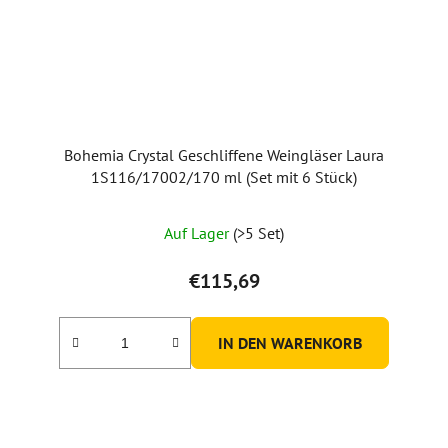
Bohemia Crystal Geschliffene Weingläser Laura
1S116/17002/170 ml (Set mit 6 Stück)
Die
Auf Lager
(>5 Set)
durchschnittliche
Produktbewertung
€115,69
ist
5,0
IN DEN WARENKORB
von
5
Sternen.