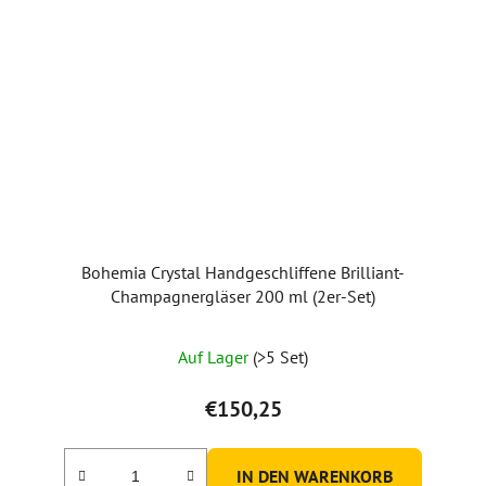
Bohemia Crystal Handgeschliffene Brilliant-
Champagnergläser 200 ml (2er-Set)
Die
Auf Lager
(>5 Set)
durchschnittliche
Produktbewertung
€150,25
ist
5,0
IN DEN WARENKORB
von