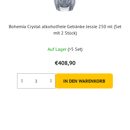
r
o
d
u
Bohemia Crystal alkoholfreie Getränke Jessie 250 ml (Set
k
mit 2 Stück)
t
e
Auf Lager
(>5 Set)
€408,90
IN DEN WARENKORB