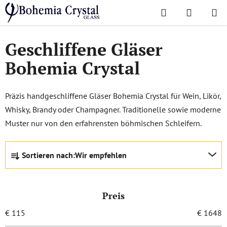
Zum
Suchen
WAREN
Inhalt
Startseite
/
Gläser
/
Geschliffene Gläser
springen
Geschliffene Gläser
Bohemia Crystal
Präzis handgeschliffene Gläser Bohemia Crystal für Wein, Likör,
Whisky, Brandy oder Champagner. Traditionelle sowie moderne
Muster nur von den erfahrensten böhmischen Schleifern.
P
Sortieren nach:
Wir empfehlen
r
o
d
Preis
u
k
€
115
€
1648
t