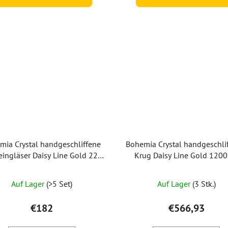
mia Crystal handgeschliffene
Bohemia Crystal handgeschli
ingläser Daisy Line Gold 220
Krug Daisy Line Gold 1200
ml (Set mit 2 Stück)
Auf Lager
(>5 Set)
Auf Lager
(3 Stk.)
€182
€566,93