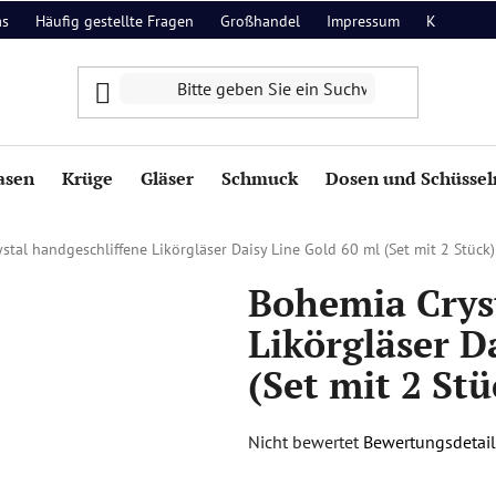
as
Häufig gestellte Fragen
Großhandel
Impressum
Kontakt
asen
Krüge
Gläser
Schmuck
Dosen und Schüssel
stal handgeschliffene Likörgläser Daisy Line Gold 60 ml (Set mit 2 Stück)
Bohemia Crys
Likörgläser D
(Set mit 2 Stü
Die
Nicht bewertet
Bewertungsdetail
durchschnittliche