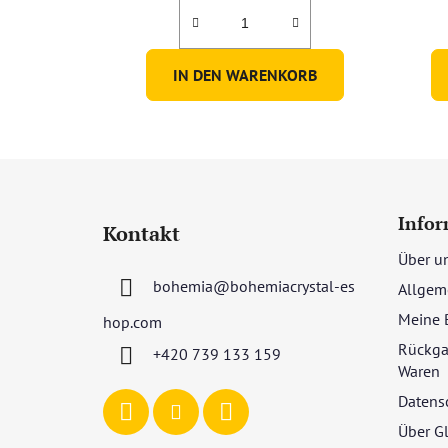
IN DEN WARENKORB
F
u
Infor
Kontakt
ß
Über u
z
bohemia
@
bohemiacrystal-es
Allgem
e
i
Meine 
hop.com
l
Rückga
+420 739 133 159
e
Waren
Datens
Über G