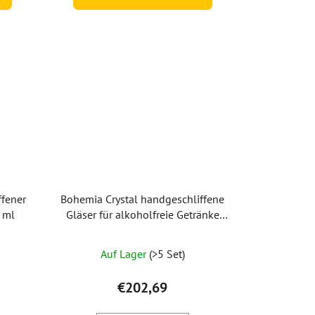
ffener
Bohemia Crystal handgeschliffene
 ml
Gläser für alkoholfreie Getränke
Daisy Line Gold 350 ml (Set mit 2
Stück)
Auf Lager
(>5 Set)
€202,69