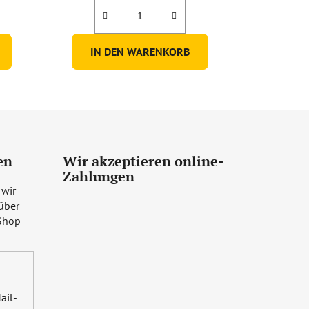
IN DEN WARENKORB
en
Wir akzeptieren online-
Zahlungen
 wir
über
Shop
ail-