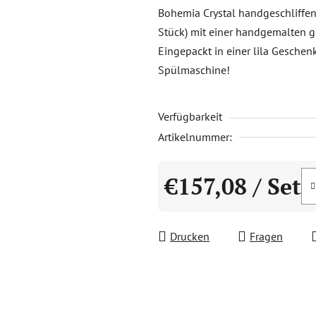
Produktbewertung
Bohemia Crystal handgeschliffene
ist
Stück) mit einer handgemalten gol
0,0
Eingepackt in einer lila Geschenk
von
Spülmaschine!
5
Sternen.
Verfügbarkeit
Artikelnummer:
€157,08
/ Set
Verkaufspreis:
Drucken
Fragen