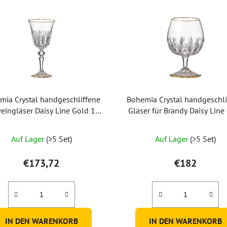
mia Crystal handgeschliffene
Bohemia Crystal handgeschli
eingläser Daisy Line Gold 170
Gläser für Brandy Daisy Line
ml (Set mit 2 Stück)
220 ml (Set mit 2 Stück
Auf Lager
(>5 Set)
Auf Lager
(>5 Set)
€173,72
€182
IN DEN WARENKORB
IN DEN WARENKORB