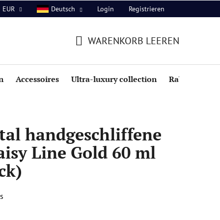
Login
Registrieren
EUR
Deutsch
WARENKORB LEEREN
WARENKORB
n
Accessoires
Ultra-luxury collection
Rabatte
tal handgeschliffene
aisy Line Gold 60 ml
ck)
s