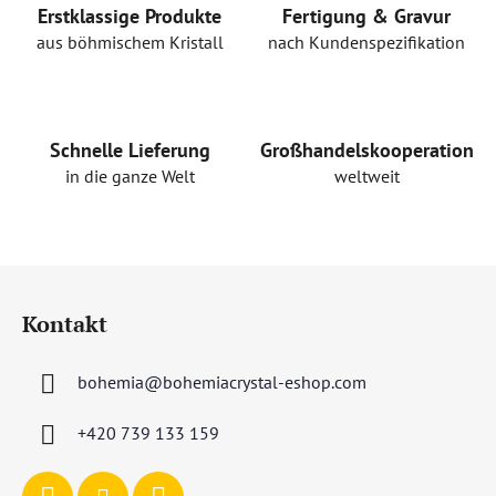
r
Erstklassige Produkte
Fertigung & Gravur
e
aus böhmischem Kristall
nach Kundenspezifikation
l
e
m
e
Schnelle Lieferung
Großhandelskooperation
n
in die ganze Welt
weltweit
t
e
d
e
F
r
u
L
Kontakt
ß
i
s
z
t
bohemia
@
bohemiacrystal-eshop.com
e
e
i
+420 739 133 159
l
e