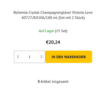
Bohemia Crystal Champagnergläser Victoria Love
40727/K0106/180 ml (Set mit 2 Stück)
Auf Lager
(>5 Set)
€20,24
IN DEN WARENKORB
3
Artikel insgesamt
S
t
e
u
e