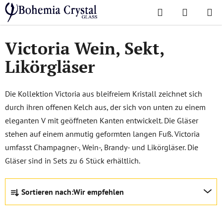
Zum
Suchen
WAREN
Inhalt
Startseite
/
Lieblingskollektionen
/
Victoria
springen
Victoria Wein, Sekt,
Likörgläser
Die Kollektion Victoria aus bleifreiem Kristall zeichnet sich
durch ihren offenen Kelch aus, der sich von unten zu einem
eleganten V mit geöffneten Kanten entwickelt. Die Gläser
stehen auf einem anmutig geformten langen Fuß. Victoria
umfasst Champagner-, Wein-, Brandy- und Likörgläser. Die
Gläser sind in Sets zu 6 Stück erhältlich.
P
Sortieren nach:
Wir empfehlen
r
o