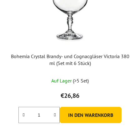
e
r
P
r
o
d
u
Bohemia Crystal Brandy- und Cognacgläser Victoria 380
k
ml (Set mit 6 Stück)
t
e
Auf Lager
(>5 Set)
€26,86
IN DEN WARENKORB