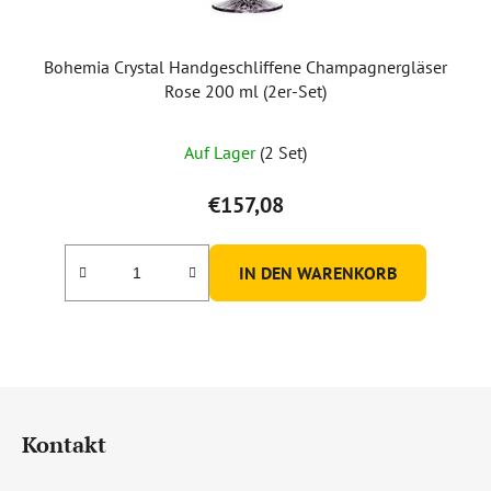
Bohemia Crystal Handgeschliffene Champagnergläser
Rose 200 ml (2er-Set)
Auf Lager
(2 Set)
€157,08
IN DEN WARENKORB
F
u
Kontakt
ß
z