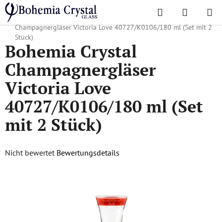
Zum
Suchen
WAREN
Inhalt
Startseite
/
Gläser
/
Champagnergläser
/
Bohemia Crystal
springen
Champagnergläser Victoria Love 40727/K0106/180 ml (Set mit 2
Stück)
Bohemia Crystal
Champagnergläser
Victoria Love
40727/K0106/180 ml (Set
mit 2 Stück)
Die
Nicht bewertet
Bewertungsdetails
durchschnittliche
Produktbewertung
ist
0,0
von