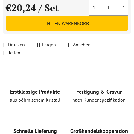
€20,24
/ Set
Verkaufspreis:
IN DEN WARENKORB
Drucken
Fragen
Ansehen
Teilen
Erstklassige Produkte
Fertigung & Gravur
aus böhmischem Kristall
nach Kundenspezifikation
Schnelle Lieferung
Großhandelskooperation