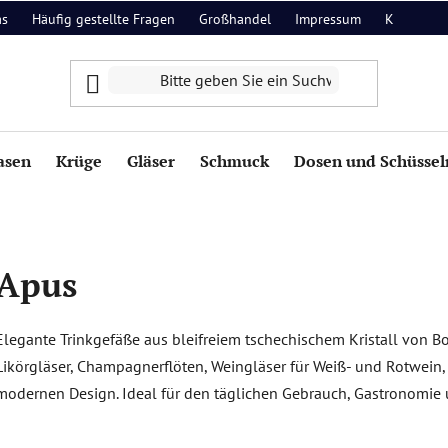
as
Häufig gestellte Fragen
Großhandel
Impressum
Kontakt
asen
Krüge
Gläser
Schmuck
Dosen und Schüssel
Apus
Elegante Trinkgefäße aus bleifreiem tschechischem Kristall von Bo
Likörgläser, Champagnerflöten, Weingläser für Weiß- und Rotwein, 
modernen Design. Ideal für den täglichen Gebrauch, Gastronomie u