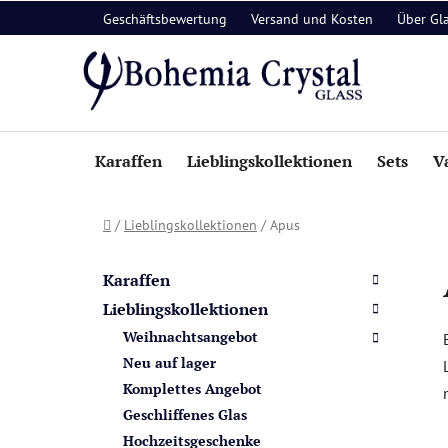
Zum
Geschäftsbewertung
Versand und Kosten
Über Gl
Inhalt
springen
Karaffen
Lieblingskollektionen
Sets
V
Startseite
/
Lieblingskollektionen
/
Apus
S
K
Kategorien
a
e
überspringen
Karaffen
t
i
Lieblingskollektionen
e
t
Weihnachtsangebot
g
e
o
Neu auf lager
n
r
Komplettes Angebot
i
l
Geschliffenes Glas
e
e
Hochzeitsgeschenke