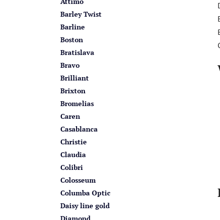
Attimo
Barley Twist
Barline
Boston
Bratislava
Bravo
Brilliant
Brixton
Bromelias
Caren
Casablanca
Christie
Claudia
Colibri
Colosseum
Columba Optic
Daisy line gold
Diamond