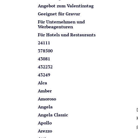
n
i
Angebot zum Valentinstag
s
Geeignet für Gravur
t
Für Unternehmen und
Werbeagenturen
e
Für Hotels und Restaurants
24111
378500
43081
432232
43249
Alca
Amber
Amoroso
Angela
Angela Classic
Apollo
Arezzo