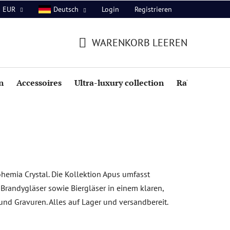
Login
Registrieren
EUR
Deutsch
WARENKORB LEEREN
WARENKORB
n
Accessoires
Ultra-luxury collection
Rabatte
hemia Crystal. Die Kollektion Apus umfasst
Brandygläser sowie Biergläser in einem klaren,
nd Gravuren. Alles auf Lager und versandbereit.