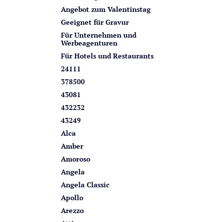
n
i
Angebot zum Valentinstag
s
Geeignet für Gravur
t
Für Unternehmen und
Werbeagenturen
e
Für Hotels und Restaurants
24111
378500
43081
432232
43249
Alca
Amber
Amoroso
Angela
Angela Classic
Apollo
Arezzo