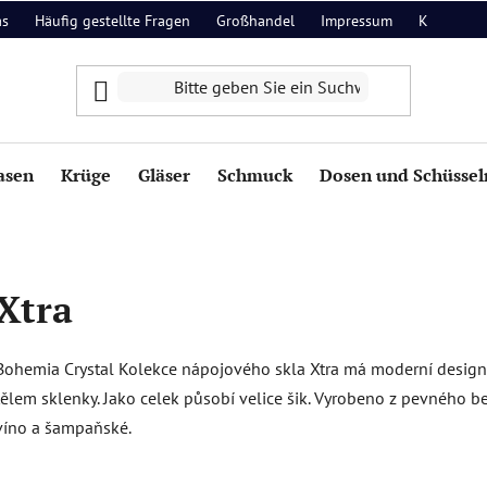
as
Häufig gestellte Fragen
Großhandel
Impressum
Kontakt
asen
Krüge
Gläser
Schmuck
Dosen und Schüssel
Xtra
Bohemia Crystal Kolekce nápojového skla Xtra má moderní design. 
tělem sklenky. Jako celek působí velice šik. Vyrobeno z pevného be
víno a šampaňské.