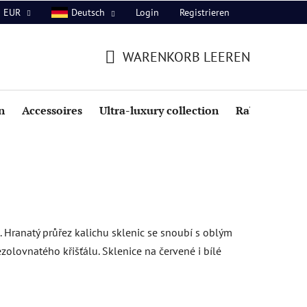
Login
Registrieren
EUR
Deutsch
WARENKORB LEEREN
WARENKORB
n
Accessoires
Ultra-luxury collection
Rabatte
Hranatý průřez kalichu sklenic se snoubí s oblým
zolovnatého křišťálu. Sklenice na červené i bílé