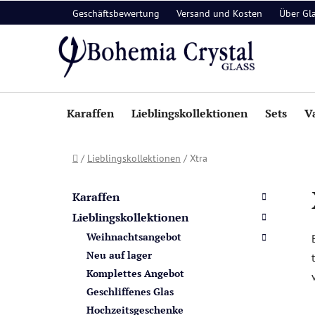
Zum
Geschäftsbewertung
Versand und Kosten
Über Gl
Inhalt
springen
Karaffen
Lieblingskollektionen
Sets
V
Startseite
/
Lieblingskollektionen
/
Xtra
S
K
Kategorien
a
e
überspringen
Karaffen
t
i
Lieblingskollektionen
e
t
Weihnachtsangebot
g
e
o
Neu auf lager
n
r
Komplettes Angebot
i
l
Geschliffenes Glas
e
e
Hochzeitsgeschenke