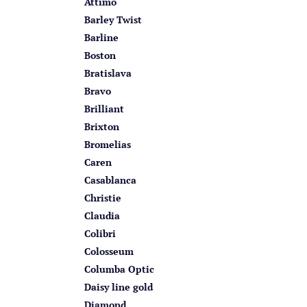
Attimo
Barley Twist
Barline
Boston
Bratislava
Bravo
Brilliant
Brixton
Bromelias
Caren
Casablanca
Christie
Claudia
Colibri
Colosseum
Columba Optic
Daisy line gold
Diamond