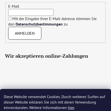
E-Mail
Mit der Eingabe Ihrer E-Mail-Adresse stimmen Sie
den
Datenschutzbestimmungen
zu
ANMELDEN
Wir akzeptieren online-Zahlungen
Diese Website verwendet Cookies. Durch weiteres Surfen auf
Čeština
Slovenčina
English
Deutsch
Magyar
dieser Website erklären Sie sich mit deren Verwendung
Język polski
Română
Italiano
Español
Français
einverstanden. Weitere Informationen
hier
.
Português
Български
Hrvatski
Slovenščina
Srpski