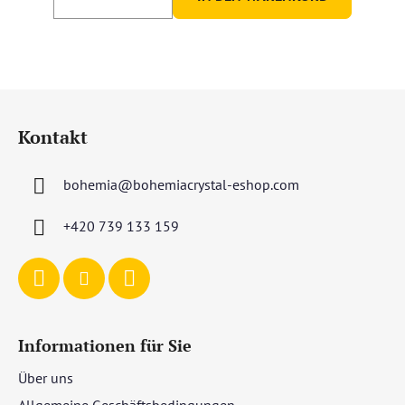
F
u
Kontakt
ß
z
bohemia
@
bohemiacrystal-eshop.com
e
i
+420 739 133 159
l
e
Informationen für Sie
Über uns
Allgemeine Geschäftsbedingungen