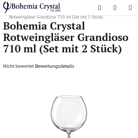
Zum
Suchen
WAREN
Inhalt
Startseite
/
Lieblingskollektionen
/
Grandioso
/
Bohemia Crystal
springen
Rotweingläser Grandioso 710 ml (Set mit 2 Stück)
Bohemia Crystal
Rotweingläser Grandioso
710 ml (Set mit 2 Stück)
Die
Nicht bewertet
Bewertungsdetails
durchschnittliche
Produktbewertung
ist
0,0
von
5
Sternen.