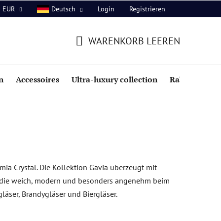
Login
Registrieren
EUR
Deutsch
WARENKORB LEEREN
WARENKORB
n
Accessoires
Ultra-luxury collection
Rabatte
a Crystal. Die Kollektion Gavia überzeugt mit
, die weich, modern und besonders angenehm beim
läser, Brandygläser und Biergläser.