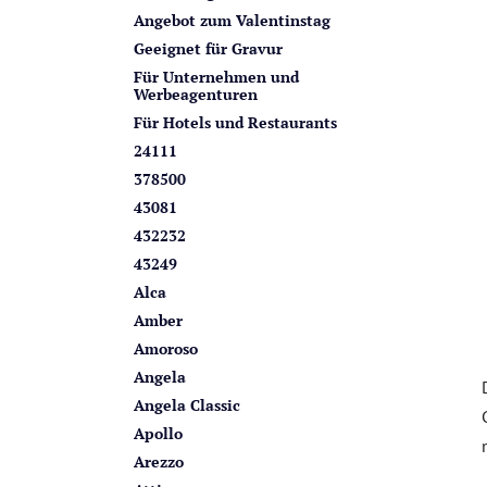
n
i
Angebot zum Valentinstag
s
Geeignet für Gravur
t
Für Unternehmen und
Werbeagenturen
e
Für Hotels und Restaurants
24111
378500
43081
432232
43249
Alca
Amber
Amoroso
Angela
Angela Classic
Apollo
Arezzo