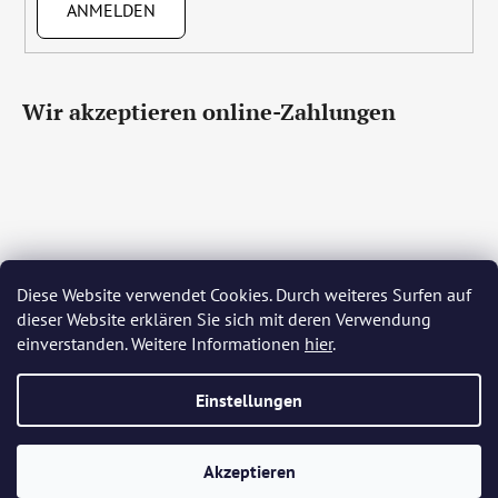
ANMELDEN
Wir akzeptieren online-Zahlungen
Diese Website verwendet Cookies. Durch weiteres Surfen auf
Čeština
Slovenčina
English
Deutsch
Magyar
dieser Website erklären Sie sich mit deren Verwendung
Język polski
Română
Italiano
Español
Français
einverstanden. Weitere Informationen
hier
.
Português
Български
Hrvatski
Slovenščina
Srpski
Nederlands
Українська
Ελληνικά
Svenska
Dansk
Einstellungen
Erstellt von Shoptet
Akzeptieren
Copyright 2026
Bohemia Crystal Glass
. Alle Rechte