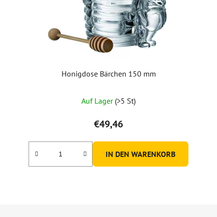
Honigdose Bärchen 150 mm
Die
Auf Lager
(>5 St)
durchschnittliche
Produktbewertung
€49,46
ist
5,0
IN DEN WARENKORB
von
5
Sternen.
F