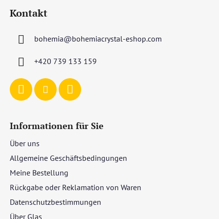
u
Kontakt
ß
z
bohemia
@
bohemiacrystal-eshop.com
e
i
+420 739 133 159
l
e
Informationen für Sie
Über uns
Allgemeine Geschäftsbedingungen
Meine Bestellung
Rückgabe oder Reklamation von Waren
Datenschutzbestimmungen
Über Glas