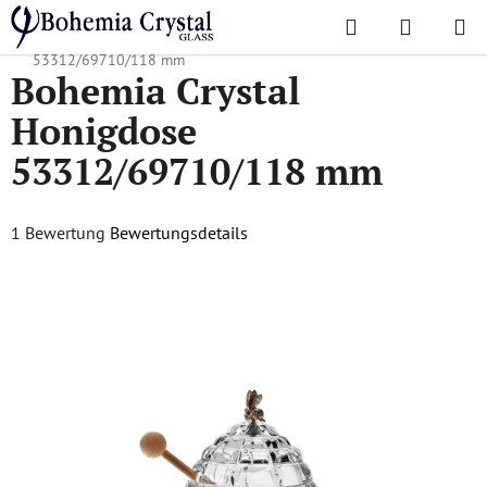
Zum
Suchen
WAREN
Inhalt
Startseite
/
Accessoires
/
Honigdosen
/
Bohemia Crystal Honigdose
springen
53312/69710/118 mm
Bohemia Crystal
Honigdose
53312/69710/118 mm
Die
1 Bewertung
Bewertungsdetails
durchschnittliche
Produktbewertung
ist
5,0
von
5
Sternen.