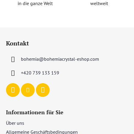
in die ganze Welt
weltweit
F
u
Kontakt
ß
z
bohemia
@
bohemiacrystal-eshop.com
e
i
+420 739 133 159
l
e
Informationen für Sie
Über uns
Allgemeine Geschäftsbedingungen