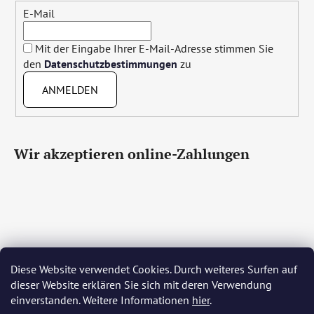
E-Mail
Mit der Eingabe Ihrer E-Mail-Adresse stimmen Sie
den
Datenschutzbestimmungen
zu
ANMELDEN
Wir akzeptieren online-Zahlungen
Diese Website verwendet Cookies. Durch weiteres Surfen auf
Čeština
Slovenčina
English
Deutsch
Magyar
dieser Website erklären Sie sich mit deren Verwendung
Język polski
Română
Italiano
Español
Français
einverstanden. Weitere Informationen
hier
.
Português
Български
Hrvatski
Slovenščina
Srpski