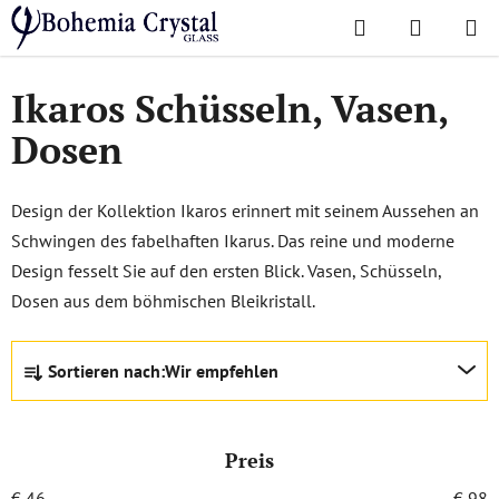
Zum
Suchen
WAREN
Inhalt
Startseite
/
Lieblingskollektionen
/
Ikaros
springen
Ikaros Schüsseln, Vasen,
Dosen
Design der Kollektion Ikaros erinnert mit seinem Aussehen an
Schwingen des fabelhaften Ikarus. Das reine und moderne
Design fesselt Sie auf den ersten Blick. Vasen, Schüsseln,
Dosen aus dem böhmischen Bleikristall.
P
Sortieren nach:
Wir empfehlen
r
o
d
Preis
u
k
€
46
€
98