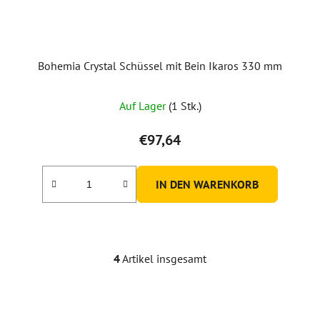
Bohemia Crystal Schüssel mit Bein Ikaros 330 mm
Auf Lager
(1 Stk.)
€97,64
IN DEN WARENKORB
4
Artikel insgesamt
S
t
e
u