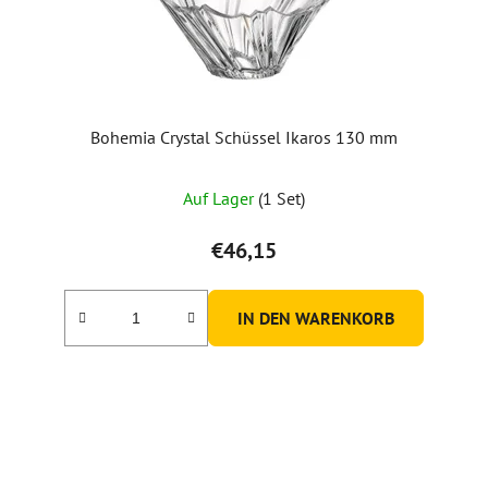
P
r
o
d
u
Bohemia Crystal Schüssel Ikaros 130 mm
k
t
Auf Lager
(1 Set)
e
€46,15
IN DEN WARENKORB