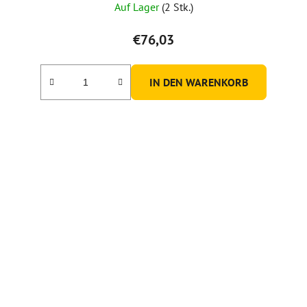
Auf Lager
(2 Stk.)
durchschnittliche
Produktbewertung
€76,03
ist
5,0
IN DEN WARENKORB
von
5
Sternen.