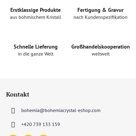
e
r
Erstklassige Produkte
Fertigung & Gravur
e
aus böhmischem Kristall
nach Kundenspezifikation
l
e
m
e
Schnelle Lieferung
Großhandelskooperation
n
in die ganze Welt
weltweit
t
e
d
e
F
r
u
L
Kontakt
ß
i
s
z
t
bohemia
@
bohemiacrystal-eshop.com
e
e
i
+420 739 133 159
l