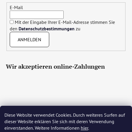
E-Mail
Mit der Eingabe Ihrer E-Mail-Adresse stimmen Sie
den
Datenschutzbestimmungen
zu
ANMELDEN
Wir akzeptieren online-Zahlungen
Diese Website verwendet Cookies. Durch weiteres Surfen auf
Čeština
Slovenčina
English
Deutsch
Magyar
dieser Website erklären Sie sich mit deren Verwendung
Język polski
Română
Italiano
Español
Français
einverstanden. Weitere Informationen
hier
.
Português
Български
Hrvatski
Slovenščina
Srpski