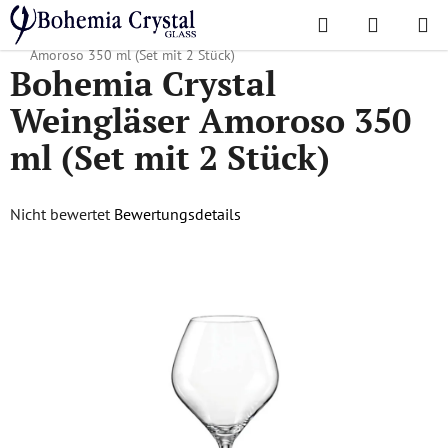
Zum
Suchen
WAREN
Inhalt
Startseite
/
Lieblingskollektionen
/
Amoroso
/
Bohemia Crystal Weingläser
springen
Amoroso 350 ml (Set mit 2 Stück)
Bohemia Crystal
Weingläser Amoroso 350
ml (Set mit 2 Stück)
Die
Nicht bewertet
Bewertungsdetails
durchschnittliche
Produktbewertung
ist
0,0
von
5
Sternen.