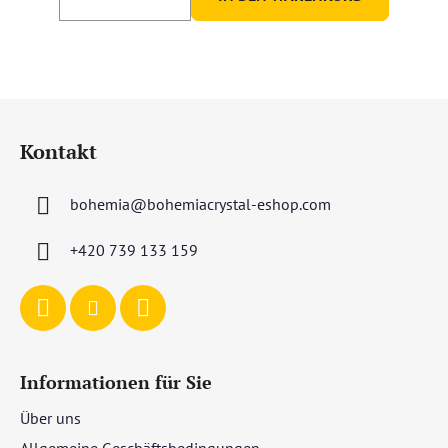
F
u
Kontakt
ß
z
bohemia
@
bohemiacrystal-eshop.com
e
i
+420 739 133 159
l
e
Informationen für Sie
Über uns
Allgemeine Geschäftsbedingungen