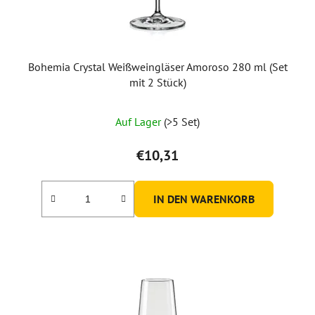
Bohemia Crystal Weißweingläser Amoroso 280 ml (Set
mit 2 Stück)
Die
Auf Lager
(>5 Set)
durchschnittliche
Produktbewertung
€10,31
ist
5,0
IN DEN WARENKORB
von
5
Sternen.