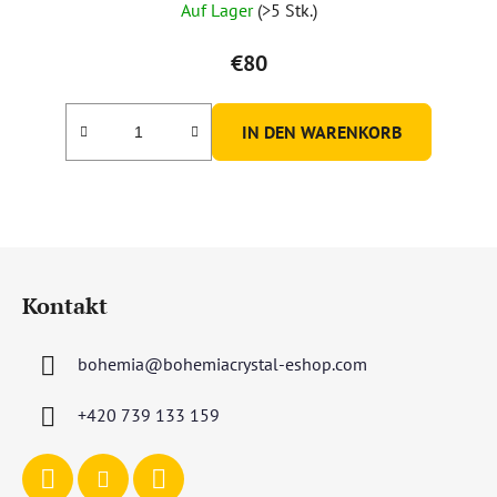
Auf Lager
(>5 Stk.)
€80
IN DEN WARENKORB
F
u
Kontakt
ß
z
bohemia
@
bohemiacrystal-eshop.com
e
i
+420 739 133 159
l
e