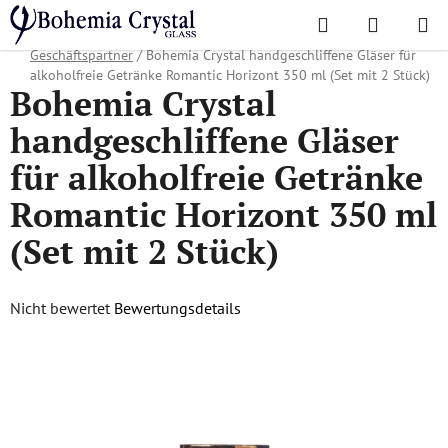
Zum
Suchen
WAREN
Inhalt
Startseite
/
Lieblingskollektionen
/
Weihnachtsangebot
/
Geschenke für
springen
Geschäftspartner
/
Bohemia Crystal handgeschliffene Gläser für
alkoholfreie Getränke Romantic Horizont 350 ml (Set mit 2 Stück)
Bohemia Crystal
handgeschliffene Gläser
für alkoholfreie Getränke
Romantic Horizont 350 ml
(Set mit 2 Stück)
Die
Nicht bewertet
Bewertungsdetails
durchschnittliche
Produktbewertung
ist
0,0
von