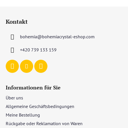
F
u
Kontakt
ß
z
bohemia
@
bohemiacrystal-eshop.com
e
i
+420 739 133 159
l
e
Informationen für Sie
Über uns
Allgemeine Geschäftsbedingungen
Meine Bestellung
Rückgabe oder Reklamation von Waren