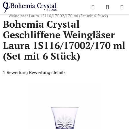
Zum
Suchen
WAREN
Inhalt
Startseite
/
Lieblingskollektionen
/
Ribbon
/
Bohemia Crystal Geschliffene
springen
Weingläser Laura 1S116/17002/170 ml (Set mit 6 Stück)
Bohemia Crystal
Geschliffene Weingläser
Laura 1S116/17002/170 ml
(Set mit 6 Stück)
Die
1 Bewertung
Bewertungsdetails
durchschnittliche
Produktbewertung
ist
5,0
von
5
Sternen.