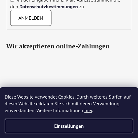
den
Datenschutzbestimmungen
zu
ANMELDEN
Wir akzeptieren online-Zahlungen
Diese Website verwendet Cookies. Durch weiteres Surfen auf
Čeština
Slovenčina
English
Deutsch
Magyar
dieser Website erklären Sie sich mit deren Verwendung
Język polski
Română
Italiano
Español
Français
einverstanden. Weitere Informationen
hier
.
Português
Български
Hrvatski
Slovenščina
Srpski
Nederlands
Українська
Ελληνικά
Svenska
Dansk
Einstellungen