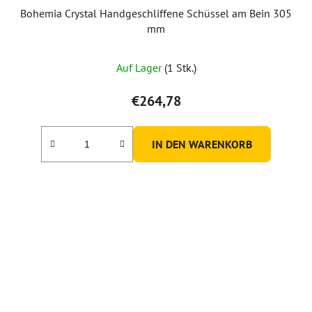
Bohemia Crystal Handgeschliffene Schüssel am Bein 305
mm
Die
Auf Lager
(1 Stk.)
durchschnittliche
Produktbewertung
€264,78
ist
5,0
IN DEN WARENKORB
von
5
Sternen.