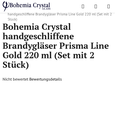
Zum
Suchen
WAREN
Inhalt
Startseite
/
Lieblingskollektionen
/
Prisma line gold
/
Bohemia Crystal
springen
handgeschliffene Brandygläser Prisma Line Gold 220 ml (Set mit 2
Stück)
Bohemia Crystal
handgeschliffene
Brandygläser Prisma Line
Gold 220 ml (Set mit 2
Stück)
Die
Nicht bewertet
Bewertungsdetails
durchschnittliche
Produktbewertung
ist
0,0
von