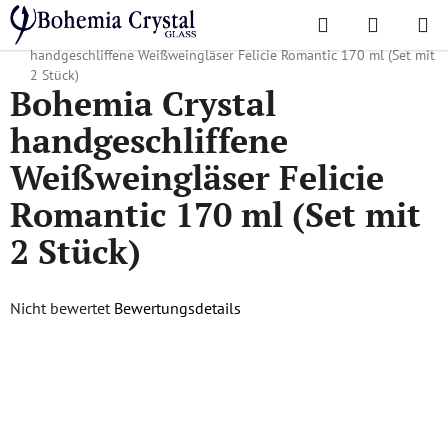
Zum
Suchen
WAREN
Inhalt
Startseite
/
Lieblingskollektionen
/
Felicie Romantic
/
Bohemia Crystal
springen
handgeschliffene Weißweingläser Felicie Romantic 170 ml (Set mit
2 Stück)
Bohemia Crystal
handgeschliffene
Weißweingläser Felicie
Romantic 170 ml (Set mit
2 Stück)
Die
Nicht bewertet
Bewertungsdetails
durchschnittliche
Produktbewertung
ist
0,0
von