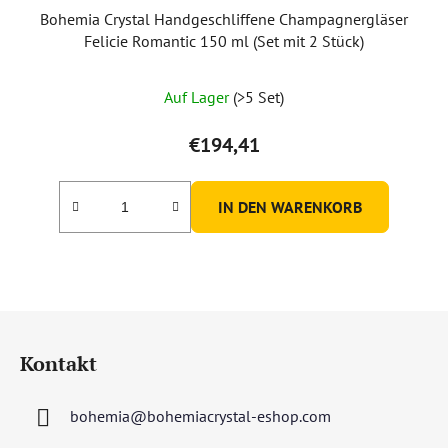
Bohemia Crystal Handgeschliffene Champagnergläser
Felicie Romantic 150 ml (Set mit 2 Stück)
Auf Lager
(>5 Set)
€194,41
IN DEN WARENKORB
F
u
Kontakt
ß
z
bohemia
@
bohemiacrystal-eshop.com
e