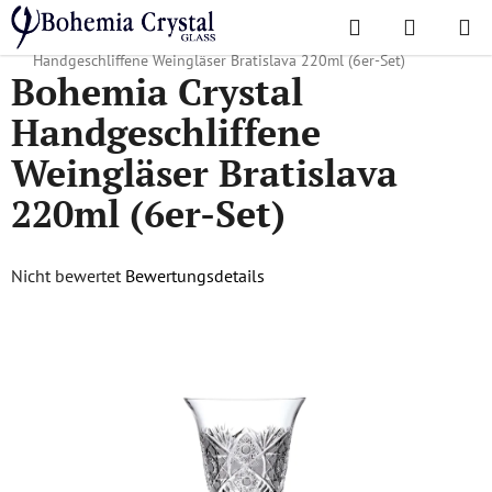
Zum
Suchen
WAREN
Inhalt
Startseite
/
Lieblingskollektionen
/
Bratislava
/
Bohemia Crystal
springen
Handgeschliffene Weingläser Bratislava 220ml (6er-Set)
Bohemia Crystal
Handgeschliffene
Weingläser Bratislava
220ml (6er-Set)
Die
Nicht bewertet
Bewertungsdetails
durchschnittliche
Produktbewertung
ist
0,0
von
5
Sternen.