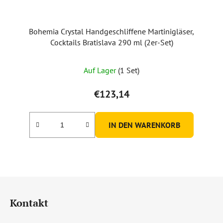
Bohemia Crystal Handgeschliffene Martinigläser,
Cocktails Bratislava 290 ml (2er-Set)
Auf Lager
(1 Set)
€123,14
IN DEN WARENKORB
F
u
Kontakt
ß
z