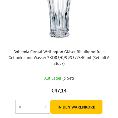
Bohemia Crystal Wellington Gläser für alkoholfreie
Getränke und Wasser 2KD83/0/99S37/340 ml (Set mit 6
Stück)
Die
Auf Lager
(3 Set)
durchschnittliche
Produktbewertung
€47,14
ist
5,0
IN DEN WARENKORB
von
5