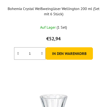
Bohemia Crystal Weißweingläser Wellington 200 ml (Set
mit 6 Stück)
Die
Auf Lager
(1 Set)
durchschnittliche
Produktbewertung
€52,94
ist
5,0
IN DEN WARENKORB
von
5
Sternen.