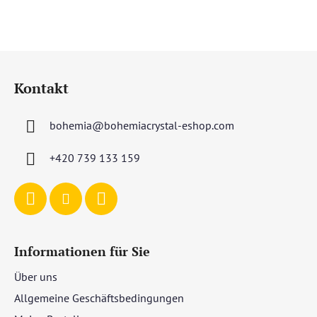
F
u
Kontakt
ß
z
bohemia
@
bohemiacrystal-eshop.com
e
i
+420 739 133 159
l
e
Informationen für Sie
Über uns
Allgemeine Geschäftsbedingungen