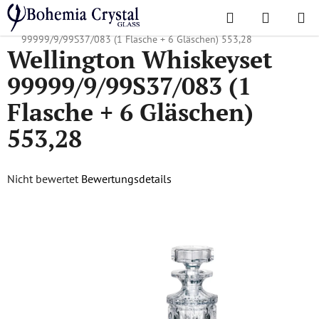
Zum
Suchen
WAREN
Inhalt
Startseite
/
Lieblingskollektionen
/
Wellington
/
Wellington Whiskeyset
springen
99999/9/99S37/083 (1 Flasche + 6 Gläschen) 553,28
Wellington Whiskeyset
99999/9/99S37/083 (1
Flasche + 6 Gläschen)
553,28
Die
Nicht bewertet
Bewertungsdetails
durchschnittliche
Produktbewertung
ist
0,0
von
5
Sternen.