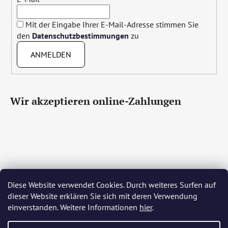
Mit der Eingabe Ihrer E-Mail-Adresse stimmen Sie
den
Datenschutzbestimmungen
zu
ANMELDEN
Wir akzeptieren online-Zahlungen
Diese Website verwendet Cookies. Durch weiteres Surfen auf
Čeština
Slovenčina
English
Deutsch
Magyar
dieser Website erklären Sie sich mit deren Verwendung
Język polski
Română
Italiano
Español
Français
einverstanden. Weitere Informationen
hier
.
Português
Български
Hrvatski
Slovenščina
Srpski
Nederlands
Українська
Ελληνικά
Svenska
Dansk