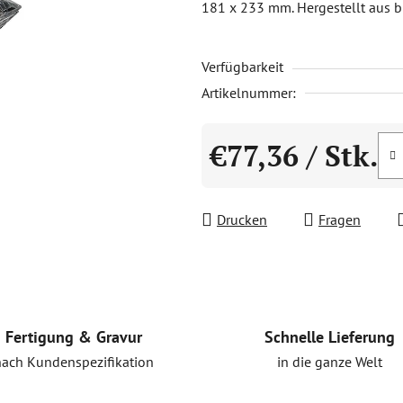
181 x 233 mm. Hergestellt aus bl
0,0
von
Verfügbarkeit
5
Sternen.
Artikelnummer:
€77,36
/ Stk.
Verkaufspreis:
Drucken
Fragen
Schnelle Lieferung
Fertigung & Gravur
in die ganze Welt
nach Kundenspezifikation