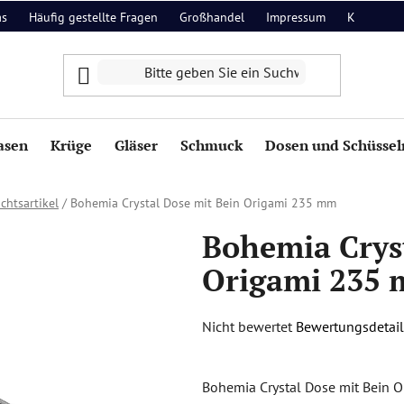
as
Häufig gestellte Fragen
Großhandel
Impressum
Kontakt
asen
Krüge
Gläser
Schmuck
Dosen und Schüssel
chtsartikel
/
Bohemia Crystal Dose mit Bein Origami 235 mm
Bohemia Crys
Origami 235
Die
Nicht bewertet
Bewertungsdetail
durchschnittliche
Produktbewertung
Bohemia Crystal Dose mit Bein O
ist