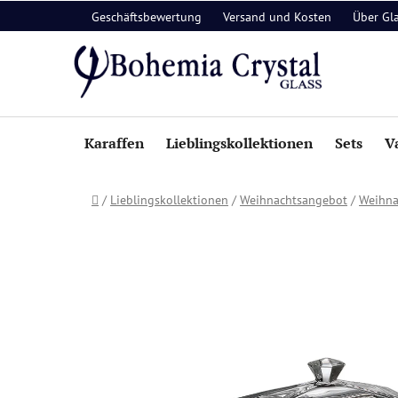
Zum
Geschäftsbewertung
Versand und Kosten
Über Gl
Inhalt
springen
Karaffen
Lieblingskollektionen
Sets
V
Startseite
/
Lieblingskollektionen
/
Weihnachtsangebot
/
Weihna