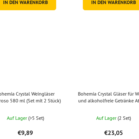
IN DEN WARENKORB
IN DEN WARENKORB
ohemia Crystal Weingläser
Bohemia Crystal Gläser für W
oso 580 ml (Set mit 2 Stück)
und alkoholfreie Getränke A
380 ml (Set mit 6 Stück
Die
Auf Lager
(>5 Set)
Auf Lager
(2 Set)
durchschnittliche
Produktbewertung
€9,89
€23,05
ist