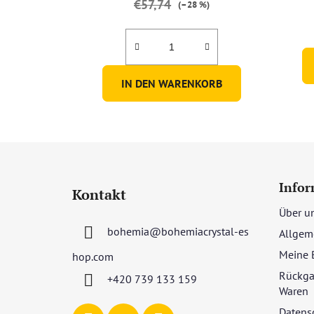
€57,74
(–28 %)
IN DEN WARENKORB
F
u
Infor
Kontakt
ß
Über u
z
bohemia
@
bohemiacrystal-es
Allgem
e
i
Meine 
hop.com
l
Rückga
+420 739 133 159
e
Waren
Datens