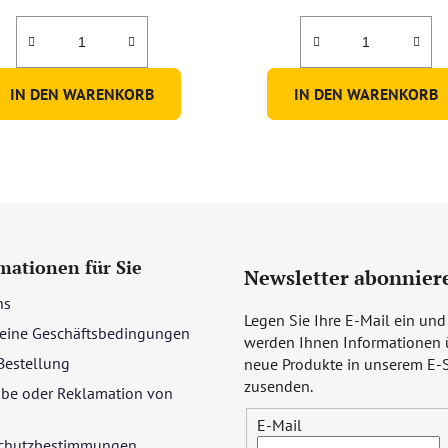
5,0
von
5
IN DEN WARENKORB
IN DEN WARENKORB
Sternen.
mationen für Sie
Newsletter abonnier
ns
Legen Sie Ihre E-Mail ein und
eine Geschäftsbedingungen
werden Ihnen Informationen 
Bestellung
neue Produkte in unserem E-
zusenden.
be oder Reklamation von
E-Mail
chutzbestimmungen