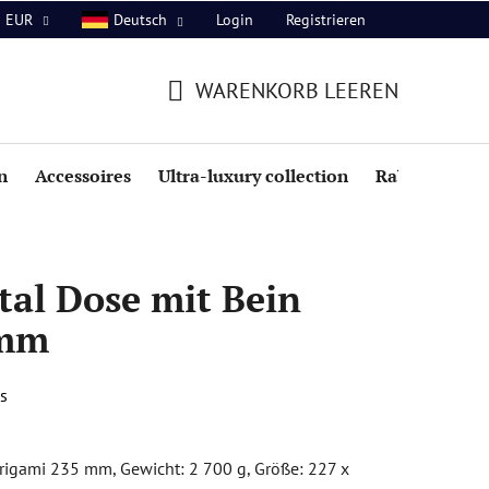
Login
Registrieren
EUR
Deutsch
WARENKORB LEEREN
WARENKORB
n
Accessoires
Ultra-luxury collection
Rabatte
tal Dose mit Bein
 mm
s
rigami 235 mm, Gewicht: 2 700 g, Größe: 227 x