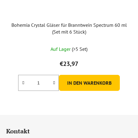
Bohemia Crystal Gläser für Branntwein Spectrum 60 ml
(Set mit 6 Stück)
Die
Auf Lager
(>5 Set)
durchschnittliche
Produktbewertung
€23,97
ist
5,0
IN DEN WARENKORB
von
5
Sternen.
F
u
Kontakt
ß