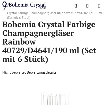
Zum
Suchen
WAREN
Inhalt
Startseite
/
Lieblingskollektionen
/
Rainbow, Crazy, Islands
/
Bohemia
springen
Crystal Farbige Champagnergläser Rainbow 40729/D4641/190 ml
(Set mit 6 Stück)
Bohemia Crystal Farbige
Champagnergläser
Rainbow
40729/D4641/190 ml (Set
mit 6 Stück)
Die
Nicht bewertet
Bewertungsdetails
durchschnittliche
Produktbewertung
ist
0,0
von