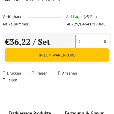
Verfügbarkeit
Auf Lager
(>5 Set)
Artikelnummer:
40729/D4641/190ML
€36,22
/ Set
Verkaufspreis:
IN DEN WARENKORB
Drucken
Fragen
Ansehen
Teilen
Erstklassige Produkte
Fertigung & Gravur