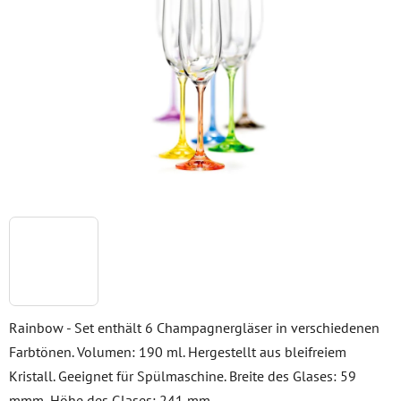
5
Sternen.
Rainbow - Set enthält 6 Champagnergläser in verschiedenen
Farbtönen. Volumen: 190 ml. Hergestellt aus bleifreiem
Kristall. Geeignet für Spülmaschine. Breite des Glases: 59
mmm, Höhe des Glases: 241 mm.