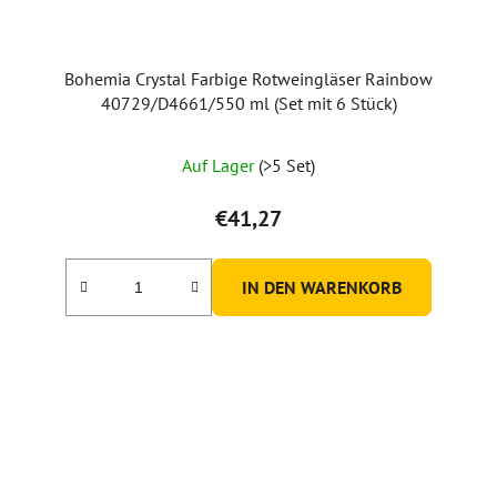
Bohemia Crystal Farbige Rotweingläser Rainbow
40729/D4661/550 ml (Set mit 6 Stück)
Die
Auf Lager
(>5 Set)
durchschnittliche
Produktbewertung
€41,27
ist
4,7
IN DEN WARENKORB
von
5
Sternen.