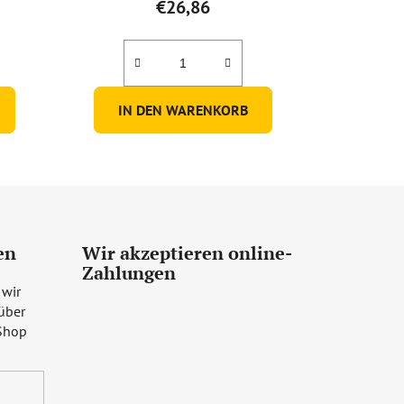
€26,86
IN DEN WARENKORB
en
Wir akzeptieren online-
Zahlungen
 wir
über
Shop