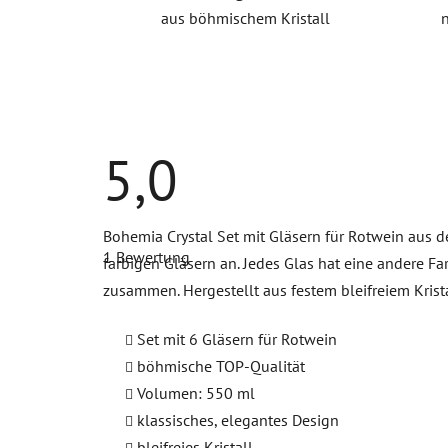
aus böhmischem Kristall
5,0
Die
Bohemia Crystal Set mit Gläsern für Rotwein aus de
durchschnittliche
1 Bewertung
Produktbewertung
farbigen Gläsern an. Jedes Glas hat eine andere F
ist
zusammen. Hergestellt aus festem bleifreiem Kris
5,0
von
5
Set mit 6 Gläsern für Rotwein
Sternen.
böhmische TOP-Qualität
Volumen: 550 ml
klassisches, elegantes Design
bleifreies Kristall