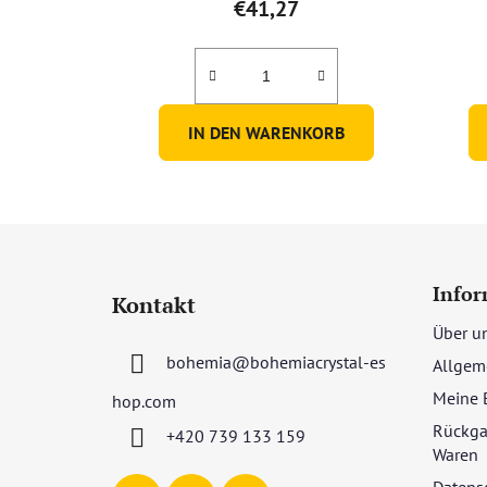
€41,27
ist
4,7
von
5
IN DEN WARENKORB
Sternen.
F
u
Infor
Kontakt
ß
Über u
z
bohemia
@
bohemiacrystal-es
Allgem
e
i
Meine 
hop.com
l
Rückga
+420 739 133 159
e
Waren
Datens