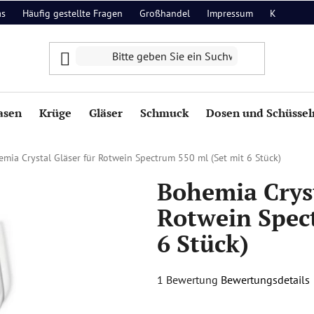
as
Häufig gestellte Fragen
Großhandel
Impressum
Kontakt
asen
Krüge
Gläser
Schmuck
Dosen und Schüssel
mia Crystal Gläser für Rotwein Spectrum 550 ml (Set mit 6 Stück)
Bohemia Cryst
Rotwein Spec
6 Stück)
Die
1 Bewertung
Bewertungsdetails
durchschnittliche