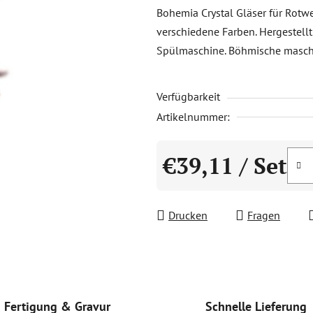
Produktbewertung
Bohemia Crystal Gläser für Rotwe
ist
verschiedene Farben. Hergestellt 
5,0
Spülmaschine. Böhmische maschi
von
5
Verfügbarkeit
Sternen.
Artikelnummer:
€39,11
/ Set
Verkaufspreis:
Drucken
Fragen
Schnelle Lieferung
Fertigung & Gravur