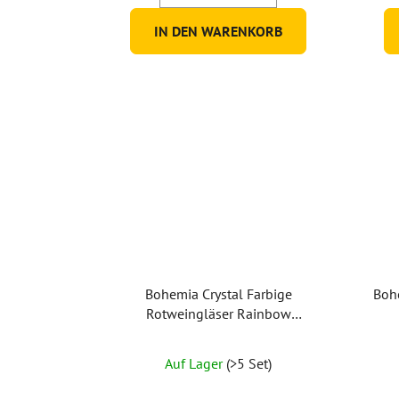
IN DEN WARENKORB
Bohemia Crystal Farbige
Boh
Rotweingläser Rainbow
40729/D4661/550 ml (Set mit 6
Die
Stück)
Auf Lager
(>5 Set)
durchschnittliche
Produktbewertung