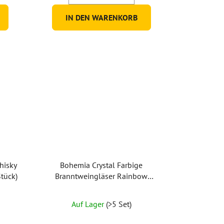
5
IN DEN WARENKORB
Sternen.
hisky
Bohemia Crystal Farbige
tück)
Branntweingläser Rainbow
25180/D4662/060 ml (Set mit 6
Stück)
Auf Lager
(>5 Set)