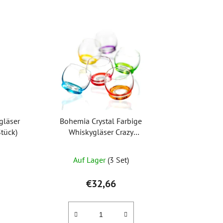
gläser
Bohemia Crystal Farbige
tück)
Whiskygläser Crazy
25250/D4718/390 ml (Set mit 6
Die
Stück)
Auf Lager
(3 Set)
durchschnittliche
Produktbewertung
€32,66
ist
5,0
von