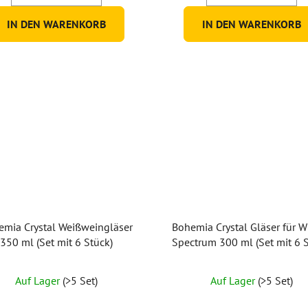
5
IN DEN WARENKORB
IN DEN WARENKORB
Sternen.
emia Crystal Weißweingläser
Bohemia Crystal Gläser für W
350 ml (Set mit 6 Stück)
Spectrum 300 ml (Set mit 6 S
Auf Lager
(>5 Set)
Auf Lager
(>5 Set)