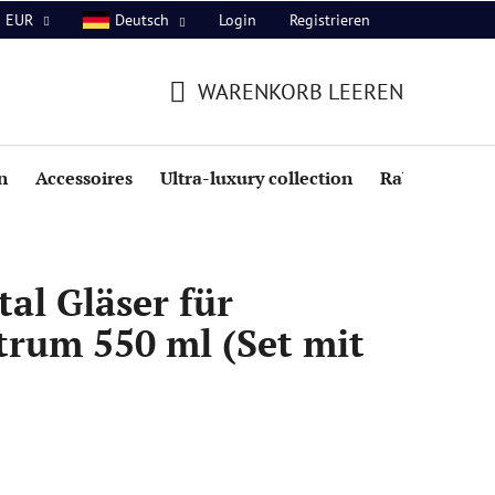
Login
Registrieren
EUR
Deutsch
WARENKORB LEEREN
WARENKORB
n
Accessoires
Ultra-luxury collection
Rabatte
al Gläser für
trum 550 ml (Set mit