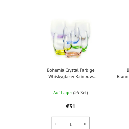
Bohemia Crystal Farbige
B
Whiskygläser Rainbow
Brann
25180/D4662/300 ml (Set mit 6
Stück)
Auf Lager
(>5 Set)
€31