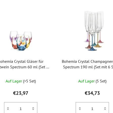
ohemia Crystal Gläser für
Bohemia Crystal Champagner
twein Spectrum 60 ml (Set mit
Spectrum 190 ml (Set mit 6 S
6 Stück)
Die
Auf Lager
(>5 Set)
Auf Lager
(5 Set)
durchschnittliche
Produktbewertung
€23,97
€34,73
ist
5,0
von