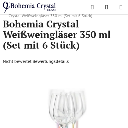
Zum
Suchen
WAREN
Inhalt
Startseite
/
Lieblingskollektionen
/
Rainbow, Crazy, Islands
/
Bohemia
springen
Crystal Weißweingläser 350 ml (Set mit 6 Stück)
Bohemia Crystal
Weißweingläser 350 ml
(Set mit 6 Stück)
Die
Nicht bewertet
Bewertungsdetails
durchschnittliche
Produktbewertung
ist
0,0
von
5
Sternen.