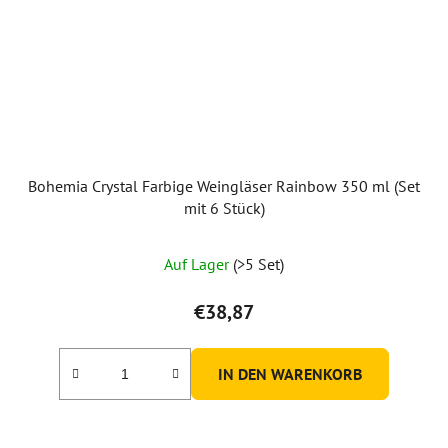
Bohemia Crystal Farbige Weingläser Rainbow 350 ml (Set
mit 6 Stück)
Die
Auf Lager
(>5 Set)
durchschnittliche
Produktbewertung
€38,87
ist
5,0
IN DEN WARENKORB
von
5
Sternen.