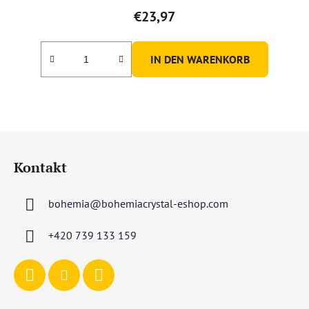
€23,97
IN DEN WARENKORB
F
u
Kontakt
ß
z
bohemia
@
bohemiacrystal-eshop.com
e
i
+420 739 133 159
l
e