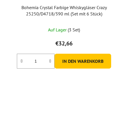
Bohemia Crystal Farbige Whiskygläser Crazy
25250/D4718/390 ml (Set mit 6 Stück)
Die
Auf Lager
(3 Set)
durchschnittliche
Produktbewertung
€32,66
ist
5,0
IN DEN WARENKORB
von
5
Sternen.