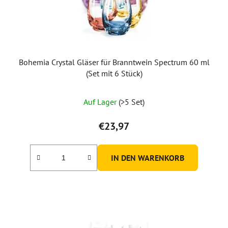
Bohemia Crystal Gläser für Branntwein Spectrum 60 ml
(Set mit 6 Stück)
Die
Auf Lager
(>5 Set)
durchschnittliche
Produktbewertung
€23,97
ist
5,0
IN DEN WARENKORB
von
5
Sternen.