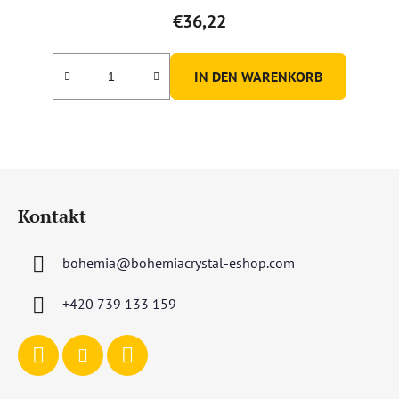
€36,22
IN DEN WARENKORB
F
u
Kontakt
ß
z
bohemia
@
bohemiacrystal-eshop.com
e
i
+420 739 133 159
l
e