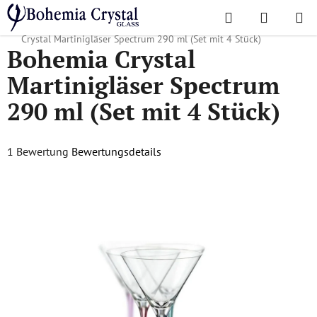
Zum
Suchen
WAREN
Inhalt
Startseite
/
Lieblingskollektionen
/
Rainbow, Crazy, Islands
/
Bohemia
springen
Crystal Martinigläser Spectrum 290 ml (Set mit 4 Stück)
Bohemia Crystal
Martinigläser Spectrum
290 ml (Set mit 4 Stück)
Die
1 Bewertung
Bewertungsdetails
durchschnittliche
Produktbewertung
ist
5,0
von
5
Sternen.