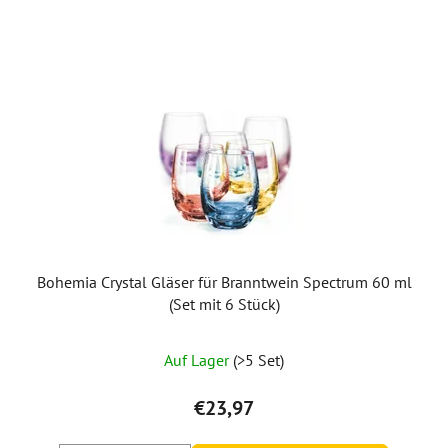
Bohemia Crystal Gläser für Branntwein Spectrum 60 ml
(Set mit 6 Stück)
Die
Auf Lager
(>5 Set)
durchschnittliche
Produktbewertung
€23,97
ist