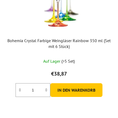
Bohemia Crystal Farbige Weingläser Rainbow 350 ml (Set
mit 6 Stück)
Die
Auf Lager
(>5 Set)
durchschnittliche
Produktbewertung
€38,87
ist
5,0
IN DEN WARENKORB
von
5
Sternen.