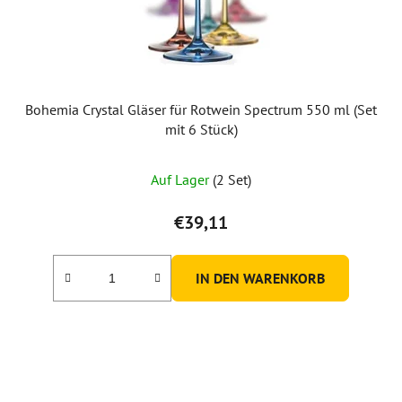
Bohemia Crystal Gläser für Rotwein Spectrum 550 ml (Set
mit 6 Stück)
Die
Auf Lager
(2 Set)
durchschnittliche
Produktbewertung
€39,11
ist
5,0
IN DEN WARENKORB
von
5
Sternen.