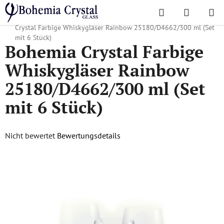
Zum
Suchen
WAREN
Inhalt
Startseite
/
Lieblingskollektionen
/
Rainbow, Crazy, Islands
/
Bohemia
springen
Crystal Farbige Whiskygläser Rainbow 25180/D4662/300 ml (Set
mit 6 Stück)
Bohemia Crystal Farbige
Whiskygläser Rainbow
25180/D4662/300 ml (Set
mit 6 Stück)
Die
Nicht bewertet
Bewertungsdetails
durchschnittliche
Produktbewertung
ist
0,0
von
5