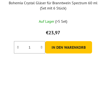
Bohemia Crystal Gläser für Branntwein Spectrum 60 ml
(Set mit 6 Stück)
Die
Auf Lager
(>5 Set)
durchschnittliche
Produktbewertung
€23,97
ist
5,0
IN DEN WARENKORB
von
5
Sternen.