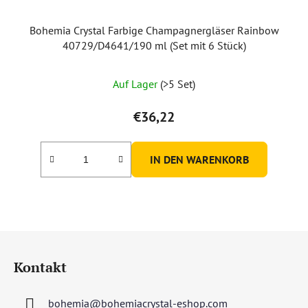
Bohemia Crystal Farbige Champagnergläser Rainbow
40729/D4641/190 ml (Set mit 6 Stück)
Auf Lager
(>5 Set)
€36,22
IN DEN WARENKORB
F
u
Kontakt
ß
z
bohemia
@
bohemiacrystal-eshop.com