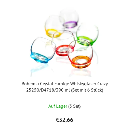
Bohemia Crystal Farbige Whiskygläser Crazy
25250/D4718/390 ml (Set mit 6 Stück)
Die
Auf Lager
(3 Set)
durchschnittliche
Produktbewertung
€32,66
ist