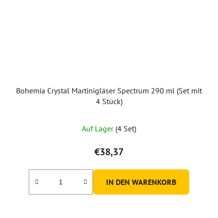
Bohemia Crystal Martinigläser Spectrum 290 ml (Set mit
4 Stück)
Die
Auf Lager
(4 Set)
durchschnittliche
Produktbewertung
€38,37
ist
5,0
IN DEN WARENKORB
von
5
Sternen.