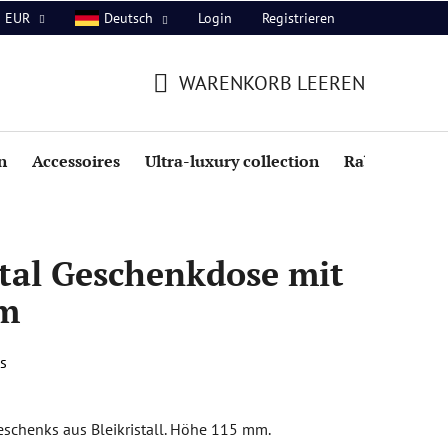
Login
Registrieren
EUR
Deutsch
WARENKORB LEEREN
WARENKORB
n
Accessoires
Ultra-luxury collection
Rabatte
tal Geschenkdose mit
mm
s
eschenks aus Bleikristall. Höhe 115 mm.