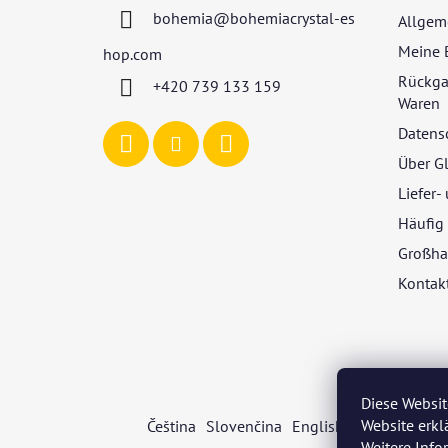
z
bohemia
@
bohemiacrystal-es
Allgem
e
i
Meine 
hop.com
l
Rückga
+420 739 133 159
e
Waren
Datens
Über G
Liefer
Häufig 
Großha
Kontak
Diese Websit
Website erkl
Čeština
Slovenčina
English
Deutsch
Mag
Weitere Inf