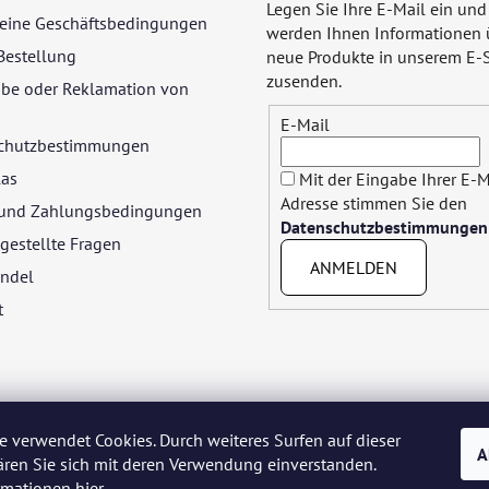
Legen Sie Ihre E-Mail ein und
eine Geschäftsbedingungen
werden Ihnen Informationen 
Bestellung
neue Produkte in unserem E-
zusenden.
be oder Reklamation von
E-Mail
chutzbestimmungen
las
Mit der Eingabe Ihrer E-M
Adresse stimmen Sie den
- und Zahlungsbedingungen
Datenschutzbestimmungen
gestellte Fragen
ANMELDEN
ndel
t
e verwendet Cookies. Durch weiteres Surfen auf dieser
A
ären Sie sich mit deren Verwendung einverstanden.
yar
Język polski
Română
Italiano
Español
Français
Portuguê
ormationen
hier
.