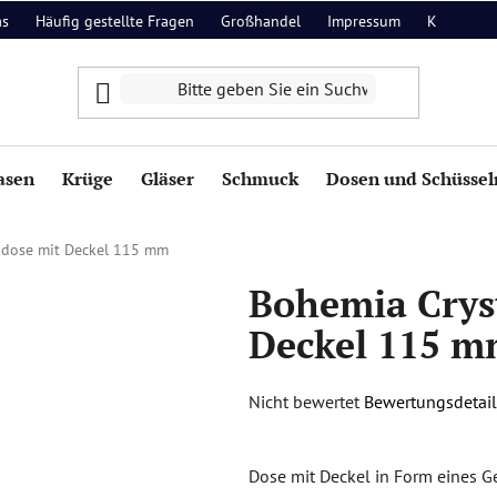
as
Häufig gestellte Fragen
Großhandel
Impressum
Kontakt
asen
Krüge
Gläser
Schmuck
Dosen und Schüssel
kdose mit Deckel 115 mm
Bohemia Crys
Deckel 115 
Die
Nicht bewertet
Bewertungsdetail
durchschnittliche
Produktbewertung
Dose mit Deckel in Form eines G
ist