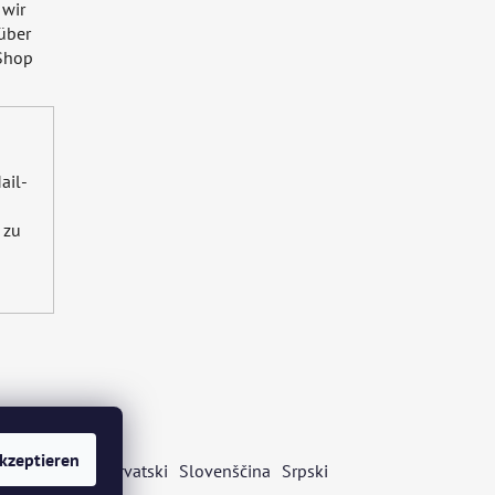
 wir
über
Shop
ail-
zu
kzeptieren
s
Български
Hrvatski
Slovenščina
Srpski