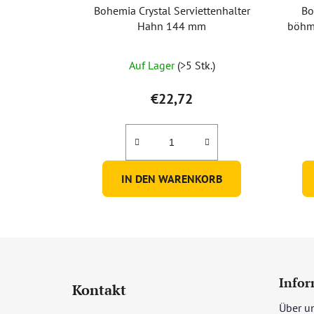
Bohemia Crystal Serviettenhalter
Bo
Hahn 144 mm
böhmi
Die
Auf Lager
(>5 Stk.)
durchschnittliche
Produktbewertung
€22,72
ist
5,0
von
5
IN DEN WARENKORB
Sternen.
F
u
Infor
Kontakt
ß
Über u