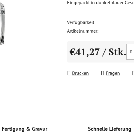
Eingepackt in dunkelblauer Ges
0,0
von
Verfügbarkeit
5
Sternen.
Artikelnummer:
€41,27
/ Stk.
Verkaufspreis:
Drucken
Fragen
Schnelle Lieferung
Fertigung & Gravur