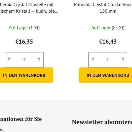
hemia Crystal Glasfeile mit
Bohemia Crystal Glocke Ane
schem Kristall – klein, blau-
180 mm
rosa PM08
Die
Auf Lager
(1 St)
Auf Lager
(>5 St)
durchschnit
Produktbew
€16,35
€16,43
ist
5,0
von
5
IN DEN WARENKORB
IN DEN WARENKORB
Sternen.
mationen für Sie
Newsletter abonnier
ns