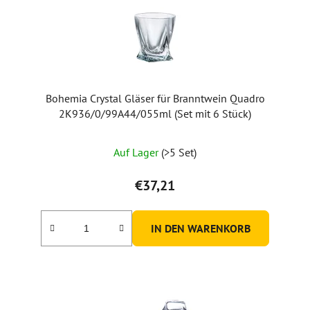
Bohemia Crystal Gläser für Branntwein Quadro
2K936/0/99A44/055ml (Set mit 6 Stück)
Die
Auf Lager
(>5 Set)
durchschnittliche
Produktbewertung
€37,21
ist
5,0
IN DEN WARENKORB
von
5
Sternen.