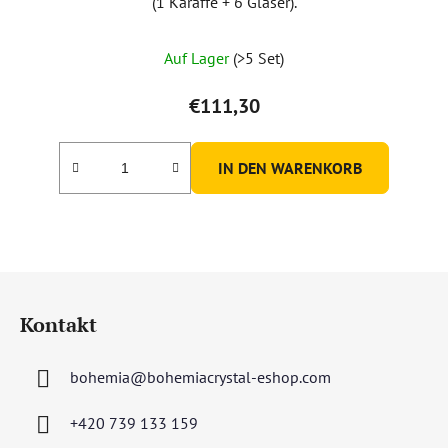
(1 Karaffe + 6 Gläser).
Auf Lager
(>5 Set)
€111,30
IN DEN WARENKORB
F
u
Kontakt
ß
z
bohemia
@
bohemiacrystal-eshop.com
e
i
+420 739 133 159
l