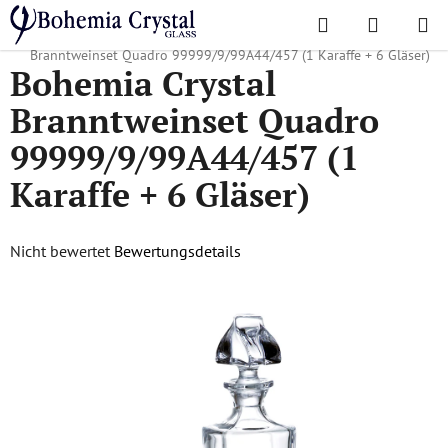
Zum
Suchen
WAREN
Inhalt
Startseite
/
Lieblingskollektionen
/
Quadro
/
Bohemia Crystal
springen
Branntweinset Quadro 99999/9/99A44/457 (1 Karaffe + 6 Gläser)
Bohemia Crystal
Branntweinset Quadro
99999/9/99A44/457 (1
Karaffe + 6 Gläser)
Die
Nicht bewertet
Bewertungsdetails
durchschnittliche
Produktbewertung
ist
0,0
von
5
Sternen.