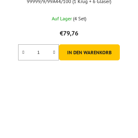
99999/9/99A44/100 (1 Krug + 6 Gläser)
Die
Auf Lager
(4 Set)
durchschnittliche
Produktbewertung
€79,76
ist
5,0
IN DEN WARENKORB
von
5
Sternen.