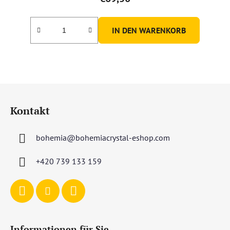
IN DEN WARENKORB
F
u
Kontakt
ß
z
bohemia
@
bohemiacrystal-eshop.com
e
i
+420 739 133 159
l
e
Informationen für Sie