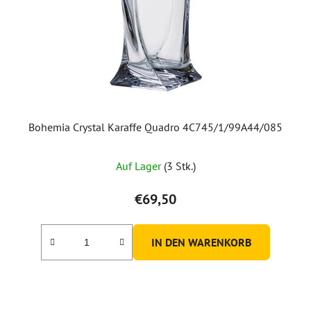
Bohemia Crystal Karaffe Quadro 4C745/1/99A44/085
Die
Auf Lager
(3 Stk.)
durchschnittliche
Produktbewertung
€69,50
ist
5,0
IN DEN WARENKORB
von
5
Sternen.