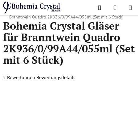
Zum
Suchen
WAREN
Inhalt
Startseite
/
Lieblingskollektionen
/
Quadro
/
Bohemia Crystal Gläser für
springen
Branntwein Quadro 2K936/0/99A44/055ml (Set mit 6 Stück)
Bohemia Crystal Gläser
für Branntwein Quadro
2K936/0/99A44/055ml (Set
mit 6 Stück)
Die
2 Bewertungen
Bewertungsdetails
durchschnittliche
Produktbewertung
ist
5,0
von
5
Sternen.