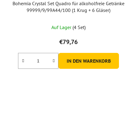
Bohemia Crystal Set Quadro für alkoholfreie Getränke
99999/9/99A44/100 (1 Krug + 6 Gläser)
Die
Auf Lager
(4 Set)
durchschnittliche
Produktbewertung
€79,76
ist
5,0
IN DEN WARENKORB
von
5
Sternen.