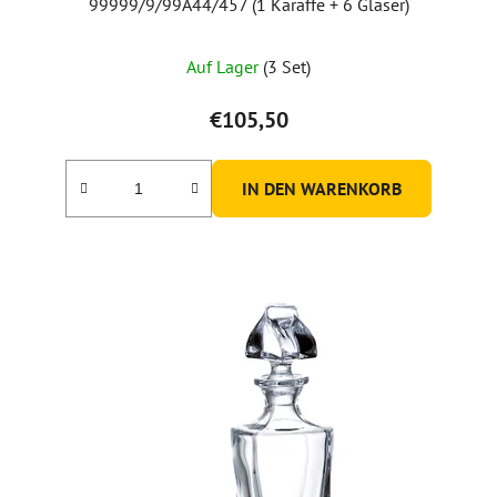
99999/9/99A44/457 (1 Karaffe + 6 Gläser)
Auf Lager
(3 Set)
€105,50
IN DEN WARENKORB