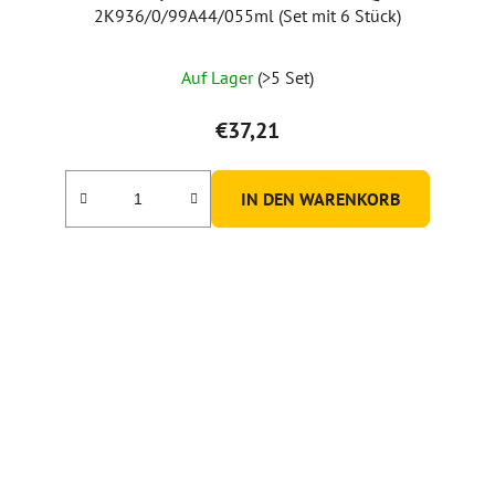
2K936/0/99A44/055ml (Set mit 6 Stück)
Die
Auf Lager
(>5 Set)
durchschnittliche
Produktbewertung
€37,21
ist
5,0
IN DEN WARENKORB
von
5
Sternen.