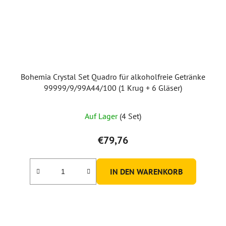
Bohemia Crystal Set Quadro für alkoholfreie Getränke
99999/9/99A44/100 (1 Krug + 6 Gläser)
Die
Auf Lager
(4 Set)
durchschnittliche
Produktbewertung
€79,76
ist
5,0
IN DEN WARENKORB
von
5
Sternen.