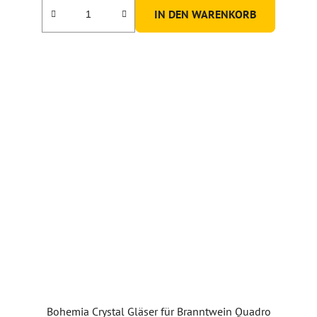
5,0
IN DEN WARENKORB
von
5
Sternen.
Bohemia Crystal Gläser für Branntwein Quadro