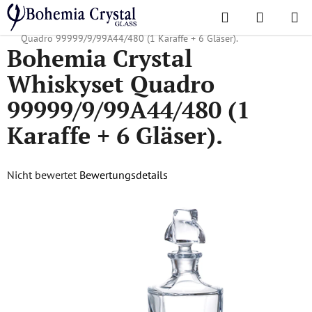
Zum
Suchen
WAREN
Inhalt
Startseite
/
Lieblingskollektionen
/
Quadro
/
Bohemia Crystal Whiskyset
springen
Quadro 99999/9/99A44/480 (1 Karaffe + 6 Gläser).
Bohemia Crystal
Whiskyset Quadro
99999/9/99A44/480 (1
Karaffe + 6 Gläser).
Die
Nicht bewertet
Bewertungsdetails
durchschnittliche
Produktbewertung
ist
0,0
von
5
Sternen.