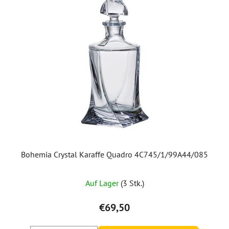
Bohemia Crystal Karaffe Quadro 4C745/1/99A44/085
Die
Auf Lager
(3 Stk.)
durchschnittliche
Produktbewertung
€69,50
ist