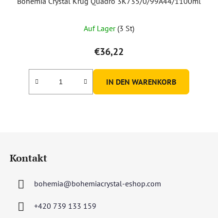
Bohemia Crystal Krug Quadro 3K735/0/99A44/1100ml
Auf Lager
(3 St)
€36,22
IN DEN WARENKORB
F
u
Kontakt
ß
z
bohemia
@
bohemiacrystal-eshop.com
e
i
+420 739 133 159
l