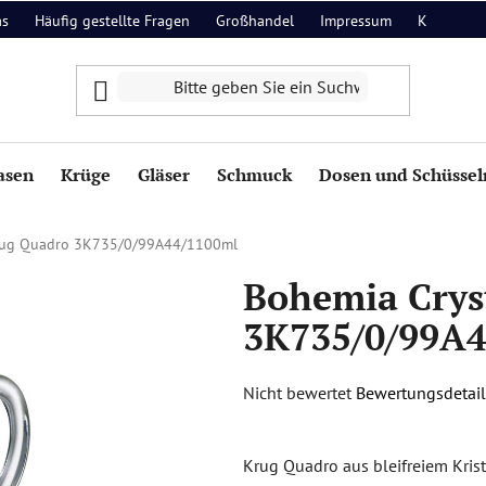
as
Häufig gestellte Fragen
Großhandel
Impressum
Kontakt
asen
Krüge
Gläser
Schmuck
Dosen und Schüssel
Krug Quadro 3K735/0/99A44/1100ml
Bohemia Crys
3K735/0/99A
Die
Nicht bewertet
Bewertungsdetail
durchschnittliche
Produktbewertung
Krug Quadro aus bleifreiem Kris
ist