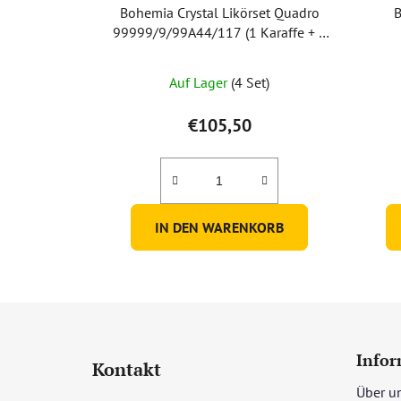
Bohemia Crystal Likörset Quadro
B
99999/9/99A44/117 (1 Karaffe + 6
Gläser)
2K93
Auf Lager
(4 Set)
€105,50
IN DEN WARENKORB
F
u
Infor
Kontakt
ß
Über u