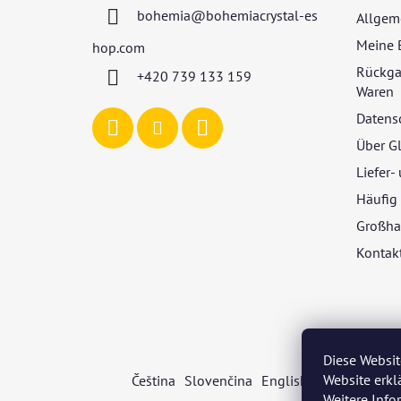
z
bohemia
@
bohemiacrystal-es
Allgem
e
i
Meine 
hop.com
l
Rückga
+420 739 133 159
e
Waren
Datens
Über G
Liefer
Häufig 
Großha
Kontak
Diese Websit
Website erkl
Čeština
Slovenčina
English
Deutsch
Mag
Weitere Inf