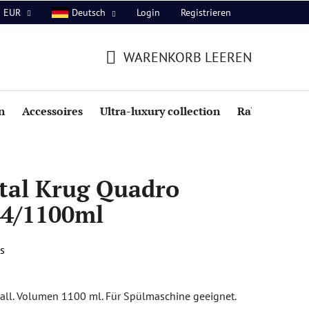
Login
Registrieren
EUR
Deutsch
WARENKORB LEEREN
WARENKORB
n
Accessoires
Ultra-luxury collection
Rabatte
tal Krug Quadro
44/1100ml
s
tall. Volumen 1100 ml. Für Spülmaschine geeignet.