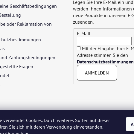
Legen Sie Ihre E-Mail ein und
eine Geschäftsbedingungen
werden Ihnen Informationen 
Bestellung
neue Produkte in unserem E-
zusenden.
be oder Reklamation von
E-Mail
chutzbestimmungen
las
Mit der Eingabe Ihrer E-M
Adresse stimmen Sie den
- und Zahlungsbedingungen
Datenschutzbestimmungen
gestellte Fragen
ANMELDEN
ndel
t
e verwendet Cookies. Durch weiteres Surfen auf dieser
A
ären Sie sich mit deren Verwendung einverstanden.
yar
Język polski
Română
Italiano
Español
Français
Portuguê
ormationen
hier
.
Nederlands
Українська
Ελληνικά
Svenska
Dansk