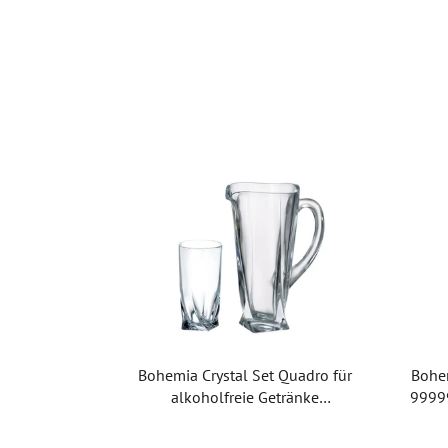
Bohemia Crystal Set Quadro für
Bohe
alkoholfreie Getränke
99999
99999/9/99A44/100 (1 Krug + 6
Die
Gläser)