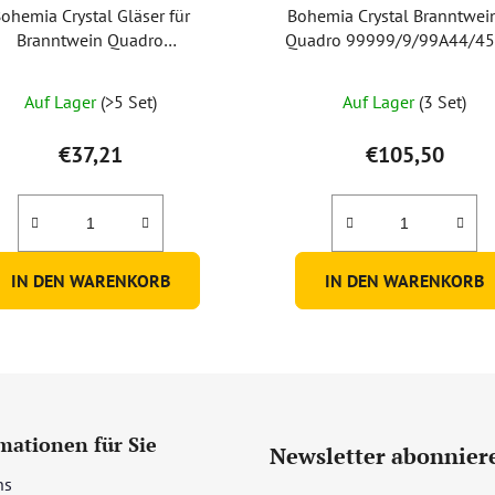
ohemia Crystal Gläser für
Bohemia Crystal Branntwei
Branntwein Quadro
Quadro 99999/9/99A44/45
6/0/99A44/055ml (Set mit 6
Karaffe + 6 Gläser)
Die
Stück)
Auf Lager
(>5 Set)
Auf Lager
(3 Set)
durchschnittliche
Produktbewertung
€37,21
€105,50
ist
5,0
von
5
IN DEN WARENKORB
IN DEN WARENKORB
Sternen.
mationen für Sie
Newsletter abonnier
ns