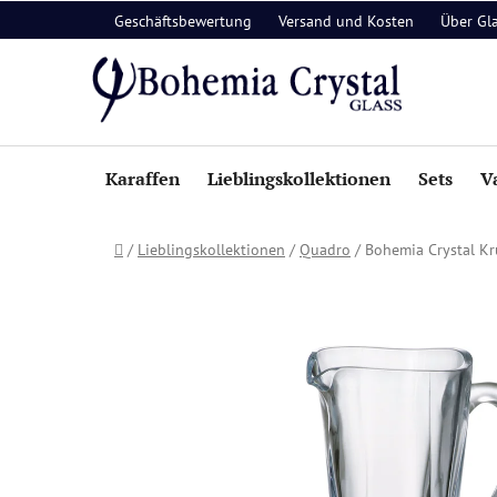
Zum
Geschäftsbewertung
Versand und Kosten
Über Gl
Inhalt
springen
Karaffen
Lieblingskollektionen
Sets
V
Startseite
/
Lieblingskollektionen
/
Quadro
/
Bohemia Crystal 