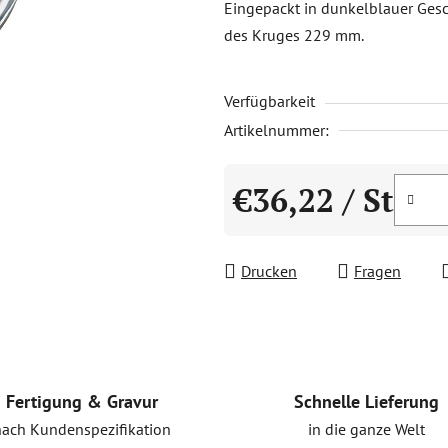
Eingepackt in dunkelblauer Ges
0,0
des Kruges 229 mm.
von
5
Verfügbarkeit
Sternen.
Artikelnummer:
€36,22
/ St
Verkaufspreis:
Drucken
Fragen
Schnelle Lieferung
Fertigung & Gravur
in die ganze Welt
nach Kundenspezifikation