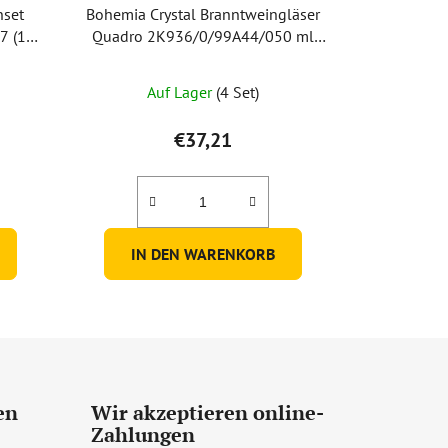
nset
Bohemia Crystal Branntweingläser
7 (1
Quadro 2K936/0/99A44/050 ml
(Set mit 6 Stück)
Auf Lager
(4 Set)
€37,21
IN DEN WARENKORB
en
Wir akzeptieren online-
Zahlungen