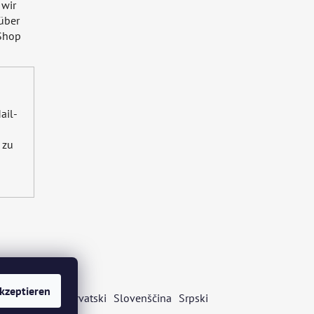
 wir
über
Shop
ail-
zu
kzeptieren
s
Български
Hrvatski
Slovenščina
Srpski