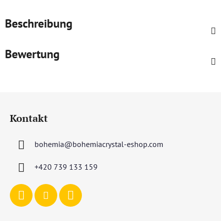
Beschreibung
Bewertung
F
u
Kontakt
ß
z
bohemia
@
bohemiacrystal-eshop.com
e
i
+420 739 133 159
l
e