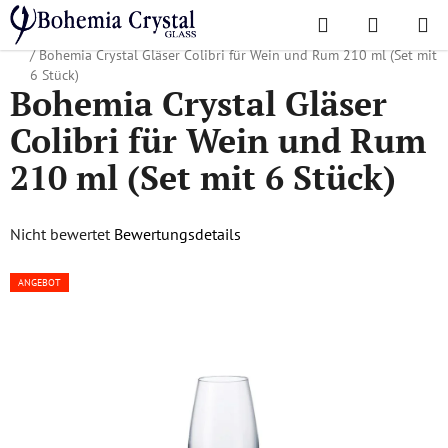
Zum
Suchen
WAREN
Inhalt
Startseite
/
Lieblingskollektionen
/
Für Unternehmen und Werbeagenturen
springen
/
Bohemia Crystal Gläser Colibri für Wein und Rum 210 ml (Set mit
6 Stück)
Bohemia Crystal Gläser
Colibri für Wein und Rum
210 ml (Set mit 6 Stück)
Die
Nicht bewertet
Bewertungsdetails
durchschnittliche
ANGEBOT
Produktbewertung
ist
0,0
von
5
Sternen.