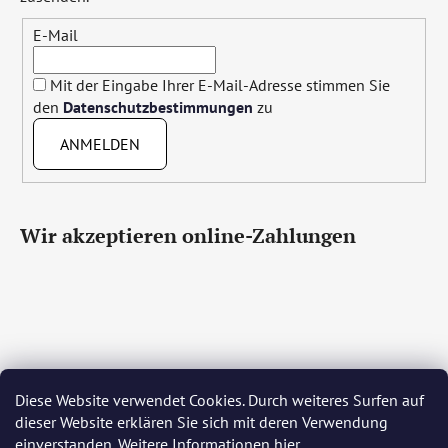
E-Mail
Mit der Eingabe Ihrer E-Mail-Adresse stimmen Sie
den
Datenschutzbestimmungen
zu
ANMELDEN
Wir akzeptieren online-Zahlungen
Diese Website verwendet Cookies. Durch weiteres Surfen auf
Čeština
Slovenčina
English
Deutsch
Magyar
dieser Website erklären Sie sich mit deren Verwendung
Język polski
Română
Italiano
Español
Français
einverstanden. Weitere Informationen
hier
.
Português
Български
Hrvatski
Slovenščina
Srpski