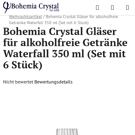
Zum
Suchen
WAREN
Inhalt
Startseite
/
Lieblingskollektionen
/
Weihnachtsangebot
/
springen
Weihnachtsartikel
/
Bohemia Crystal Gläser für alkoholfreie
Getränke Waterfall 350 ml (Set mit 6 Stück)
Bohemia Crystal Gläser
für alkoholfreie Getränke
Waterfall 350 ml (Set mit
6 Stück)
Die
Nicht bewertet
Bewertungsdetails
durchschnittliche
Produktbewertung
ist
0,0
von
5