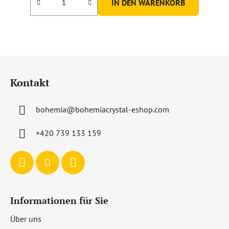
IN DEN WARENKORB
F
u
Kontakt
ß
z
bohemia
@
bohemiacrystal-eshop.com
e
i
+420 739 133 159
l
e
Informationen für Sie
Über uns