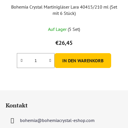
Bohemia Crystal Martinigläser Lara 40415/210 ml (Set
mit 6 Stück)
Auf Lager
(5 Set)
€26,45
IN DEN WARENKORB
F
u
Kontakt
ß
z
bohemia
@
bohemiacrystal-eshop.com
e