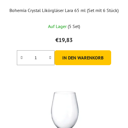
Bohemia Crystal Likörgläser Lara 65 ml (Set mit 6 Stück)
Die
Auf Lager
(5 Set)
durchschnittliche
Produktbewertung
€19,83
ist
5,0
IN DEN WARENKORB
von
5
Sternen.