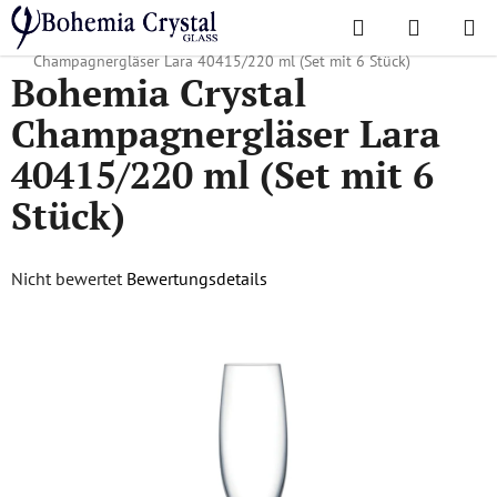
Zum
Suchen
WAREN
Inhalt
Startseite
/
Lieblingskollektionen
/
Lara Weingläser
/
Bohemia Crystal
springen
Champagnergläser Lara 40415/220 ml (Set mit 6 Stück)
Bohemia Crystal
Champagnergläser Lara
40415/220 ml (Set mit 6
Stück)
Die
Nicht bewertet
Bewertungsdetails
durchschnittliche
Produktbewertung
ist
0,0
von
5
Sternen.