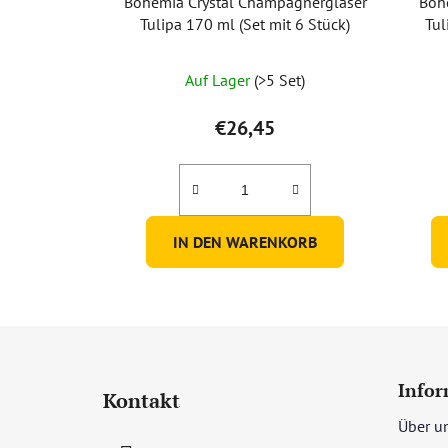
Bohemia Crystal Champagnergläser
Boh
Tulipa 170 ml (Set mit 6 Stück)
Tul
Auf Lager
(>5 Set)
€26,45
IN DEN WARENKORB
F
u
Infor
Kontakt
ß
Über u
z