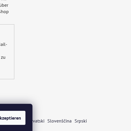
über
Shop
ail-
zu
kzeptieren
s
Български
Hrvatski
Slovenščina
Srpski