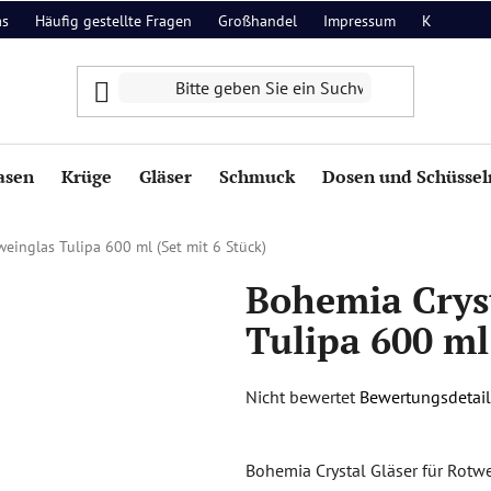
as
Häufig gestellte Fragen
Großhandel
Impressum
Kontakt
asen
Krüge
Gläser
Schmuck
Dosen und Schüssel
einglas Tulipa 600 ml (Set mit 6 Stück)
Bohemia Crys
Tulipa 600 ml
Die
Nicht bewertet
Bewertungsdetail
durchschnittliche
Produktbewertung
Bohemia Crystal Gläser für Rotwe
ist