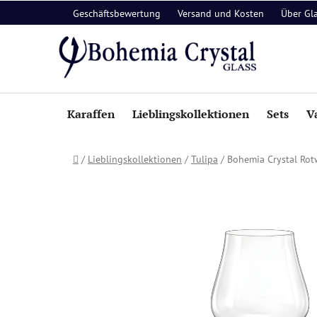
Zum
Geschäftsbewertung
Versand und Kosten
Über Gl
Inhalt
springen
Karaffen
Lieblingskollektionen
Sets
V
Startseite
/
Lieblingskollektionen
/
Tulipa
/
Bohemia Crystal Rotw