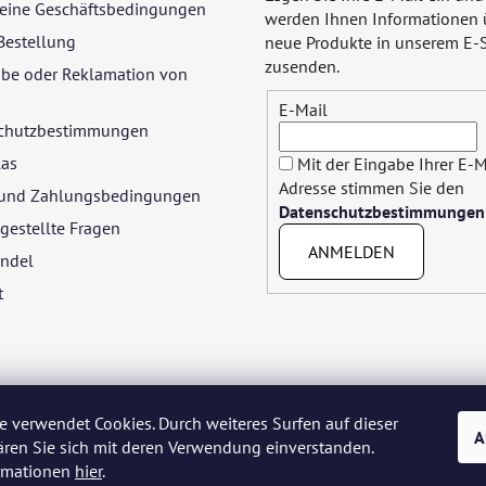
eine Geschäftsbedingungen
werden Ihnen Informationen 
Bestellung
neue Produkte in unserem E-
zusenden.
be oder Reklamation von
E-Mail
chutzbestimmungen
las
Mit der Eingabe Ihrer E-M
Adresse stimmen Sie den
- und Zahlungsbedingungen
Datenschutzbestimmungen
gestellte Fragen
ANMELDEN
ndel
t
e verwendet Cookies. Durch weiteres Surfen auf dieser
A
ären Sie sich mit deren Verwendung einverstanden.
yar
Język polski
Română
Italiano
Español
Français
Portuguê
ormationen
hier
.
Nederlands
Українська
Ελληνικά
Svenska
Dansk