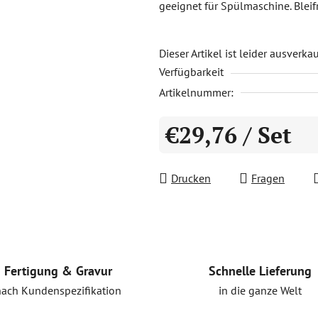
geeignet für Spülmaschine. Bleifr
0,0
von
5
Dieser Artikel ist leider ausverka
Verfügbarkeit
Sternen.
Artikelnummer:
€29,76
/ Set
Verkaufspreis:
Drucken
Fragen
Schnelle Lieferung
Fertigung & Gravur
in die ganze Welt
nach Kundenspezifikation