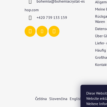
bohemia
@
bohemiacrystal-es
Allgem
e
i
Meine 
hop.com
l
Rückga
+420 739 133 159
e
Waren
Datens
Über G
Liefer
Häufig 
Großha
Kontak
Diese Websit
Website erkl
Čeština
Slovenčina
English
Deutsch
Mag
Weitere Inf