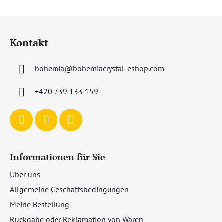
F
u
Kontakt
ß
z
bohemia
@
bohemiacrystal-eshop.com
e
i
+420 739 133 159
l
e
Informationen für Sie
Über uns
Allgemeine Geschäftsbedingungen
Meine Bestellung
Rückgabe oder Reklamation von Waren