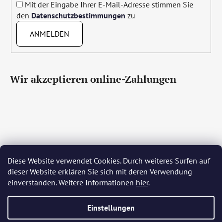
Mit der Eingabe Ihrer E-Mail-Adresse stimmen Sie
den
Datenschutzbestimmungen
zu
ANMELDEN
Wir akzeptieren online-Zahlungen
Diese Website verwendet Cookies. Durch weiteres Surfen auf
Čeština
Slovenčina
English
Deutsch
Magyar
dieser Website erklären Sie sich mit deren Verwendung
Język polski
Română
Italiano
Español
Français
einverstanden. Weitere Informationen
hier
.
Português
Български
Hrvatski
Slovenščina
Srpski
Nederlands
Українська
Ελληνικά
Svenska
Dansk
Einstellungen