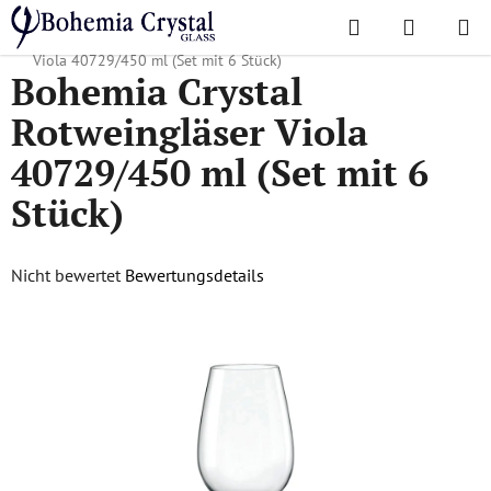
Zum
Suchen
WAREN
Inhalt
Startseite
/
Lieblingskollektionen
/
Viola
/
Bohemia Crystal Rotweingläser
springen
Viola 40729/450 ml (Set mit 6 Stück)
Bohemia Crystal
Rotweingläser Viola
40729/450 ml (Set mit 6
Stück)
Die
Nicht bewertet
Bewertungsdetails
durchschnittliche
Produktbewertung
ist
0,0
von
5
Sternen.