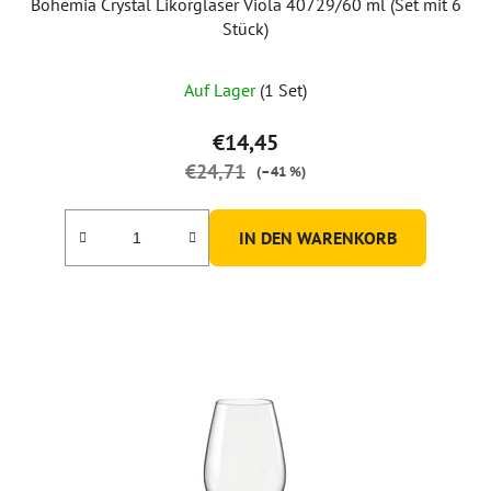
Bohemia Crystal Likörgläser Viola 40729/60 ml (Set mit 6
Stück)
Auf Lager
(1 Set)
€14,45
€24,71
(–41 %)
IN DEN WARENKORB