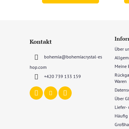
F
u
Infor
Kontakt
ß
Über u
z
bohemia
@
bohemiacrystal-es
Allgem
e
i
Meine 
hop.com
l
Rückga
+420 739 133 159
e
Waren
Datens
Über G
Liefer
Häufig 
Großha