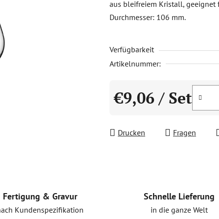
aus bleifreiem Kristall, geeigne
0,0
Durchmesser: 106 mm.
von
5
Verfügbarkeit
Sternen.
Artikelnummer:
€9,06
/ Set
Verkaufspreis:
Drucken
Fragen
Schnelle Lieferung
Fertigung & Gravur
in die ganze Welt
nach Kundenspezifikation