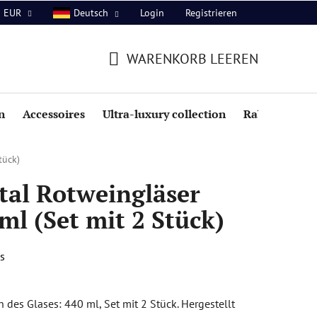
Login
Registrieren
EUR
Deutsch
WARENKORB LEEREN
WARENKORB
n
Accessoires
Ultra-luxury collection
Rabatte
tück)
tal Rotweingläser
l (Set mit 2 Stück)
s
des Glases: 440 ml, Set mit 2 Stück. Hergestellt