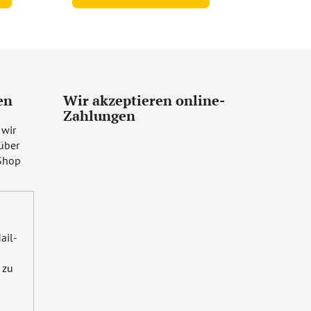
en
Wir akzeptieren online-
Zahlungen
 wir
über
Shop
ail-
zu