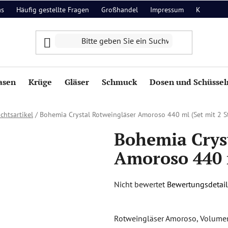
as
Häufig gestellte Fragen
Großhandel
Impressum
Kontakt
asen
Krüge
Gläser
Schmuck
Dosen und Schüssel
chtsartikel
/
Bohemia Crystal Rotweingläser Amoroso 440 ml (Set mit 2 S
Bohemia Crys
Amoroso 440 m
Die
Nicht bewertet
Bewertungsdetail
durchschnittliche
Produktbewertung
Rotweingläser Amoroso, Volumen 
ist