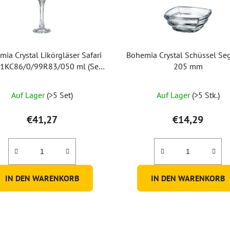
ia Crystal Likörgläser Safari
Bohemia Crystal Schüssel S
1KC86/0/99R83/050 ml (Set
205 mm
mit 6 Stück)
Auf Lager
(>5 Set)
Auf Lager
(>5 Stk.)
€41,27
€14,29
IN DEN WARENKORB
IN DEN WARENKORB