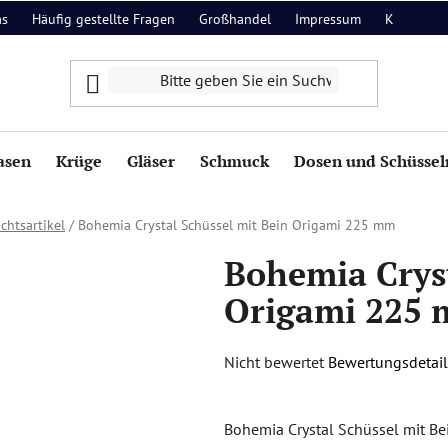
as
Häufig gestellte Fragen
Großhandel
Impressum
Kontakt
asen
Krüge
Gläser
Schmuck
Dosen und Schüssel
chtsartikel
/
Bohemia Crystal Schüssel mit Bein Origami 225 mm
Bohemia Cryst
Origami 225
Die
Nicht bewertet
Bewertungsdetail
durchschnittliche
Produktbewertung
Bohemia Crystal Schüssel mit Be
ist