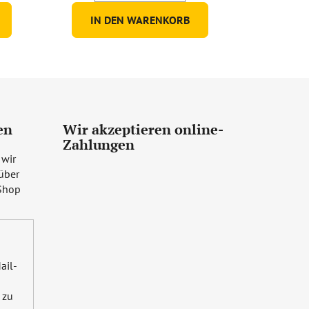
5
IN DEN WARENKORB
Sternen.
en
Wir akzeptieren online-
Zahlungen
 wir
über
Shop
ail-
zu