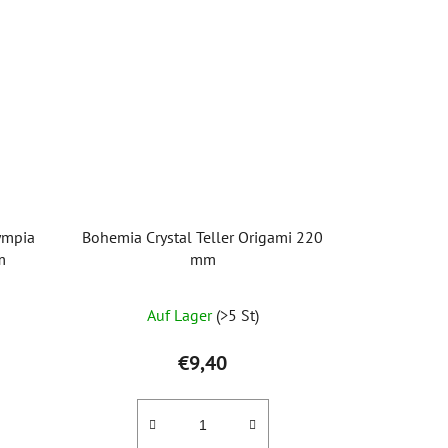
ympia
Bohemia Crystal Teller Origami 220
m
mm
Die
Auf Lager
(>5 St)
durchschnittliche
Produktbewertung
€9,40
ist
5,0
von