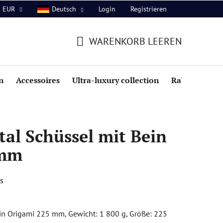
Login
Registrieren
EUR
Deutsch
WARENKORB LEEREN
WARENKORB
n
Accessoires
Ultra-luxury collection
Rabatte
al Schüssel mit Bein
 mm
s
in Origami 225 mm, Gewicht: 1 800 g, Größe: 225