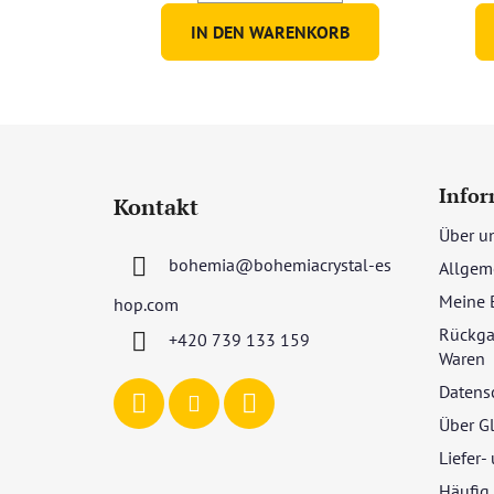
IN DEN WARENKORB
F
u
Infor
Kontakt
ß
Über u
z
bohemia
@
bohemiacrystal-es
Allgem
e
i
Meine 
hop.com
l
Rückga
+420 739 133 159
e
Waren
Datens
Über G
Liefer
Häufig 