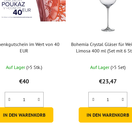
enkgutschein im Wert von 40
Bohemia Crystal Gläser für W
EUR
Limosa 400 ml (Set mit 6 St
Auf Lager
(>5 Stk.)
Auf Lager
(>5 Set)
€40
€23,47
IN DEN WARENKORB
IN DEN WARENKORB