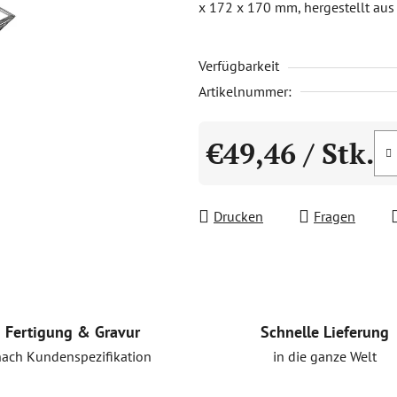
x 172 x 170 mm, hergestellt aus 
0,0
von
Verfügbarkeit
5
Sternen.
Artikelnummer:
€49,46
/ Stk.
Verkaufspreis:
Drucken
Fragen
Schnelle Lieferung
Fertigung & Gravur
in die ganze Welt
nach Kundenspezifikation