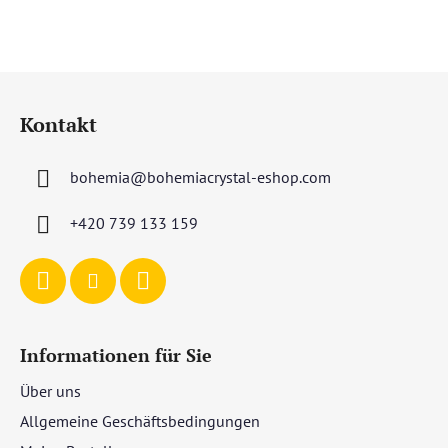
F
u
Kontakt
ß
z
bohemia
@
bohemiacrystal-eshop.com
e
i
+420 739 133 159
l
e
Informationen für Sie
Über uns
Allgemeine Geschäftsbedingungen