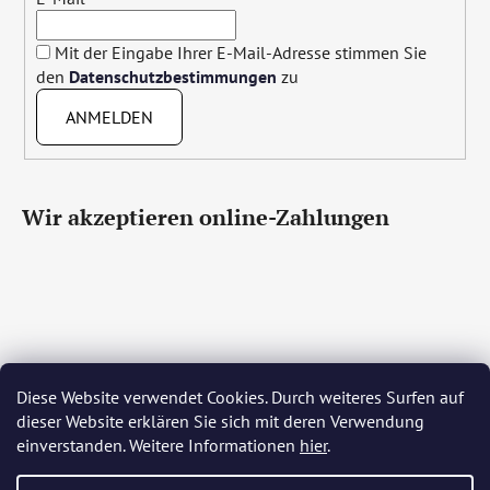
Mit der Eingabe Ihrer E-Mail-Adresse stimmen Sie
den
Datenschutzbestimmungen
zu
ANMELDEN
Wir akzeptieren online-Zahlungen
Diese Website verwendet Cookies. Durch weiteres Surfen auf
Čeština
Slovenčina
English
Deutsch
Magyar
dieser Website erklären Sie sich mit deren Verwendung
Język polski
Română
Italiano
Español
Français
einverstanden. Weitere Informationen
hier
.
Português
Български
Hrvatski
Slovenščina
Srpski
Nederlands
Українська
Ελληνικά
Svenska
Dansk