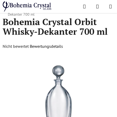
Zum
Suchen
WAREN
Inhalt
Startseite
/
Lieblingskollektionen
/
Orbit
/
Bohemia Crystal Orbit Whisky-
springen
Dekanter 700 ml
Bohemia Crystal Orbit
Whisky-Dekanter 700 ml
Die
Nicht bewertet
Bewertungsdetails
durchschnittliche
Produktbewertung
ist
0,0
von
5
Sternen.