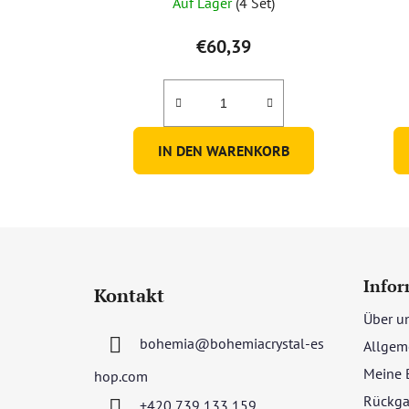
Auf Lager
(4 Set)
€60,39
IN DEN WARENKORB
F
u
Infor
Kontakt
ß
Über u
z
bohemia
@
bohemiacrystal-es
Allgem
e
i
Meine 
hop.com
l
Rückga
+420 739 133 159