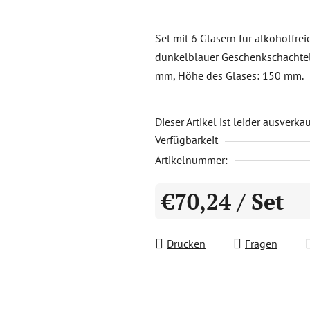
durchschnittliche
Produktbewertung
Set mit 6 Gläsern für alkoholfrei
ist
dunkelblauer Geschenkschachtel.
0,0
mm, Höhe des Glases: 150 mm.
von
5
Sternen.
Dieser Artikel ist leider ausverka
Verfügbarkeit
Artikelnummer:
€70,24
/ Set
Verkaufspreis:
Drucken
Fragen