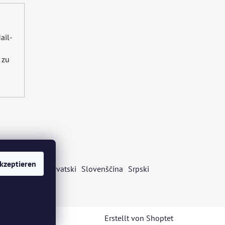
ail-
zu
kzeptieren
s
Български
Hrvatski
Slovenščina
Srpski
Erstellt von Shoptet