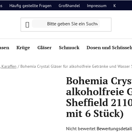
as
Häufig gestellte Fragen
Großhandel
Impressum
Kontakt
asen
Krüge
Gläser
Schmuck
Dosen und Schüssel
, Karaffen
/
Bohemia Crystal Gläser für alkoholfreie Getränke und Wasser
Bohemia Cryst
alkoholfreie 
Sheffield 211
mit 6 Stück)
Die
Nicht bewertet
Bewertungsdetail