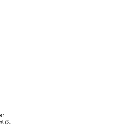
er
l (Set