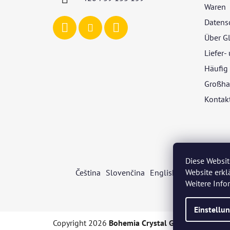
e
Waren
Datens
Über G
Liefer
Häufig 
Großha
Kontak
Diese Websit
Website erkl
Čeština
Slovenčina
English
Deutsch
Mag
Weitere Inf
Einstellu
Copyright 2026
Bohemia Crystal Glass
. Alle Recht