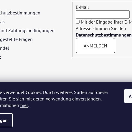
E-Mail
chutzbestimmungen
las
Mit der Eingabe Ihrer E-M
Adresse stimmen Sie den
- und Zahlungsbedingungen
Datenschutzbestimmungen
gestellte Fragen
ANMELDEN
ndel
t
e verwendet Cookies. Durch weiteres Surfen auf dieser
A
ären Sie sich mit deren Verwendung einverstanden.
yar
Język polski
Română
Italiano
Español
Français
Portuguê
ormationen
hier
.
Nederlands
Українська
Ελληνικά
Svenska
Dansk
ngen
e vorbehalten.