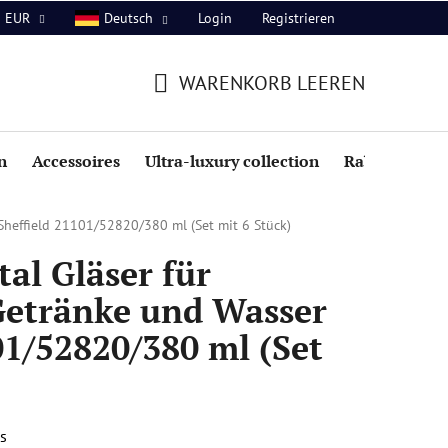
Login
Registrieren
EUR
Deutsch
WARENKORB LEEREN
WARENKORB
n
Accessoires
Ultra-luxury collection
Rabatte
 Sheffield 21101/52820/380 ml (Set mit 6 Stück)
al Gläser für
Getränke und Wasser
01/52820/380 ml (Set
s