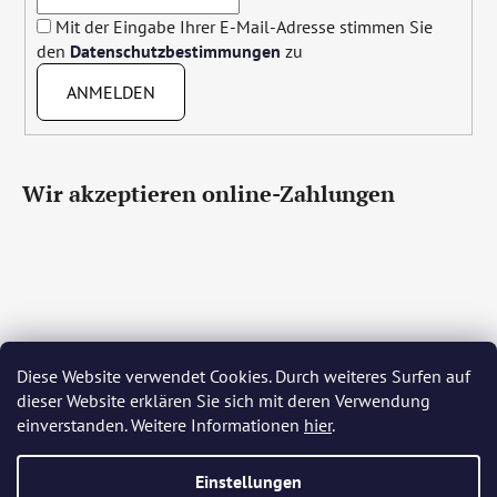
Mit der Eingabe Ihrer E-Mail-Adresse stimmen Sie
den
Datenschutzbestimmungen
zu
ANMELDEN
Wir akzeptieren online-Zahlungen
Diese Website verwendet Cookies. Durch weiteres Surfen auf
Čeština
Slovenčina
English
Deutsch
Magyar
dieser Website erklären Sie sich mit deren Verwendung
Język polski
Română
Italiano
Español
Français
einverstanden. Weitere Informationen
hier
.
Português
Български
Hrvatski
Slovenščina
Srpski
Nederlands
Українська
Ελληνικά
Svenska
Dansk
Einstellungen