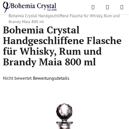
Zum
Suchen
WAREN
Inhalt
Startseite
/
Karaffen
/
Kristallkaraffen für Whisky, Rum und Branntwein
/
springen
Bohemia Crystal Handgeschliffene Flasche für Whisky, Rum und
Brandy Maia 800 ml
Bohemia Crystal
Handgeschliffene Flasche
für Whisky, Rum und
Brandy Maia 800 ml
Die
Nicht bewertet
Bewertungsdetails
durchschnittliche
Produktbewertung
ist
0,0
von
5