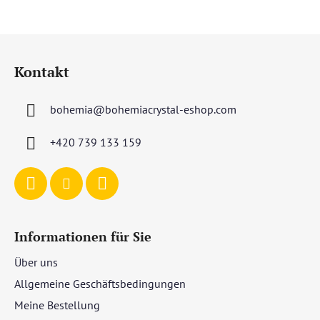
F
u
Kontakt
ß
z
bohemia
@
bohemiacrystal-eshop.com
e
i
+420 739 133 159
l
e
Informationen für Sie
Über uns
Allgemeine Geschäftsbedingungen
Meine Bestellung