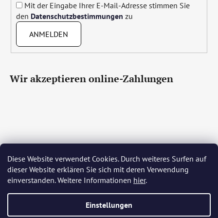
Mit der Eingabe Ihrer E-Mail-Adresse stimmen Sie
den
Datenschutzbestimmungen
zu
ANMELDEN
Wir akzeptieren online-Zahlungen
Diese Website verwendet Cookies. Durch weiteres Surfen auf
Čeština
Slovenčina
English
Deutsch
Magyar
dieser Website erklären Sie sich mit deren Verwendung
Język polski
Română
Italiano
Español
Français
einverstanden. Weitere Informationen
hier
.
Português
Български
Hrvatski
Slovenščina
Srpski
Nederlands
Українська
Ελληνικά
Svenska
Dansk
Einstellungen