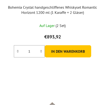
Bohemia Crystal handgeschliffenes Whiskyset Romantic
Horizont 1200 ml (1 Karaffe + 2 Gläser)
Die
Auf Lager
(2 Set)
durchschnittliche
Produktbewertung
€893,92
ist
5,0
IN DEN WARENKORB
von
5
Sternen.