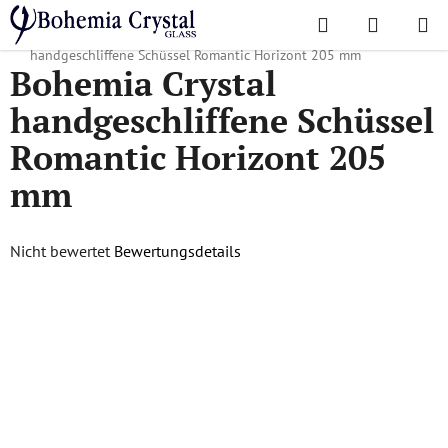
Zum
Suchen
WAREN
Inhalt
Startseite
/
Lieblingskollektionen
/
Romantic Horizont
/
Bohemia Crystal
springen
handgeschliffene Schüssel Romantic Horizont 205 mm
Bohemia Crystal
handgeschliffene Schüssel
Romantic Horizont 205
mm
Die
Nicht bewertet
Bewertungsdetails
durchschnittliche
Produktbewertung
ist
0,0
von
5
Sternen.