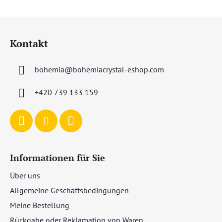
F
u
Kontakt
ß
z
bohemia
@
bohemiacrystal-eshop.com
e
i
+420 739 133 159
l
e
Informationen für Sie
Über uns
Allgemeine Geschäftsbedingungen
Meine Bestellung
Rückgabe oder Reklamation von Waren