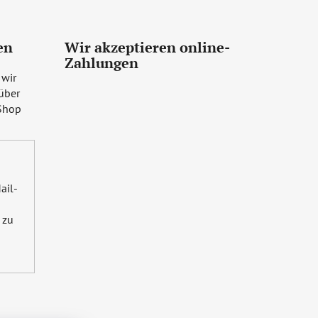
en
Wir akzeptieren online-
Zahlungen
 wir
über
Shop
ail-
zu