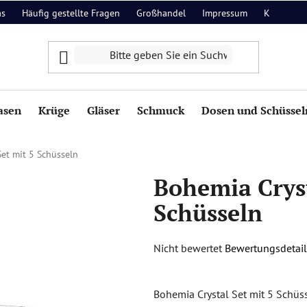
as
Häufig gestellte Fragen
Großhandel
Impressum
Kontakt
asen
Krüge
Gläser
Schmuck
Dosen und Schüssel
et mit 5 Schüsseln
Bohemia Cryst
Schüsseln
Die
Nicht bewertet
Bewertungsdetail
durchschnittliche
Produktbewertung
Bohemia Crystal Set mit 5 Schüs
ist