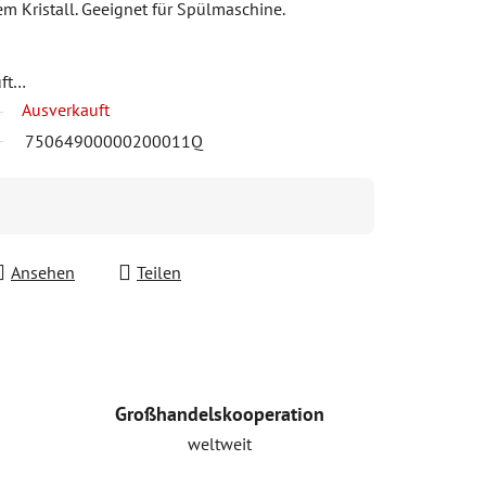
em Kristall. Geeignet für Spülmaschine.
uft…
Ausverkauft
75064900000200011Q
Ansehen
Teilen
Großhandelskooperation
weltweit