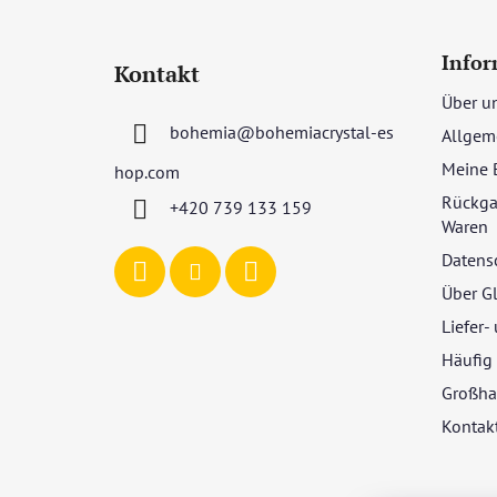
F
u
Infor
Kontakt
ß
Über u
z
bohemia
@
bohemiacrystal-es
Allgem
e
i
Meine 
hop.com
l
Rückga
+420 739 133 159
e
Waren
Datens
Über G
Liefer
Häufig 
Großha
Kontak