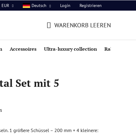
Login
Registrieren
EUR
Deutsch
WARENKORB LEEREN
WARENKORB
n
Accessoires
Ultra-luxury collection
Rabatte
al Set mit 5
s
seln. 1 größere Schüssel – 200 mm + 4 kleinere: